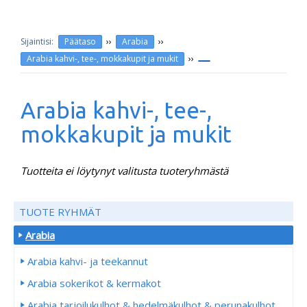
››
››
Päätaso
Arabia
››
Arabia kahvi-, tee-, mokkakupit ja mukit
Arabia kahvi-, tee-,
mokkakupit ja mukit
Tuotteita ei löytynyt valitusta tuoteryhmästä
TUOTE RYHMÄT
Arabia
Arabia kahvi- ja teekannut
Arabia sokerikot & kermakot
Arabia tarjoilukulhot & hedelmäkulhot & perunakulhot