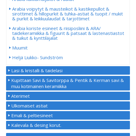
Arabia voipytyt & mausteikot & kastikepullot &
sirottimet & hillopurkit & tuhka-astiat & tuopit / mukit
& purkit & leikkuulaudat & tarjottimet
Arabia koriste esineet & riisiposliini & ARA/
taidekeramiikka & figuurit & patsaat & lastenastiastot
& tuikut & kynttiläjalat
Muumit
Heljä Liukko- Sundström
Lasi & kristalli & taidelasi
Kupittaan Savi & Savitorppa & Pentik & Kerman savi &
muu kotimainen keramiikka
Aterimet
Ulkomaiset astiat
Emali & peltiesineet
Kalevala & desing korut.