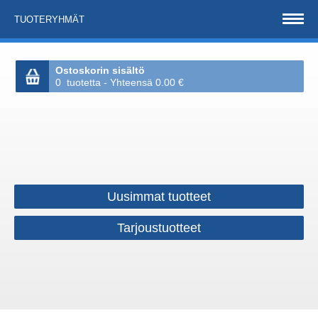
TUOTERYHMÄT
Ostoskorin sisältö
0 tuotetta - Yhteensä 0.00 €
Uusimmat tuotteet
Tarjoustuotteet