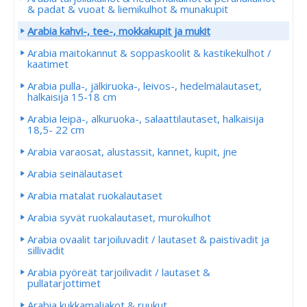
& padat & vuoat & liemikulhot & munakupit
Arabia kahvi-, tee-, mokkakupit ja mukit
Arabia maitokannut & soppaskoolit & kastikekulhot /
kaatimet
Arabia pulla-, jälkiruoka-, leivos-, hedelmälautaset,
halkaisija 15-18 cm
Arabia leipä-, alkuruoka-, salaattilautaset, halkaisija
18,5- 22 cm
Arabia varaosat, alustassit, kannet, kupit, jne
Arabia seinälautaset
Arabia matalat ruokalautaset
Arabia syvät ruokalautaset, murokulhot
Arabia ovaalit tarjoiluvadit / lautaset & paistivadit ja
sillivadit
Arabia pyöreät tarjoilivadit / lautaset &
pullatarjottimet
Arabia kukkamaljakot & ruukut