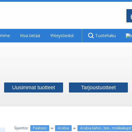
tamme
Kiva tietää
Yhteystiedot
Tuotehaku
Uusimmat tuotteet
Tarjoustuotteet
››
››
Päätaso
Arabia
Arabia kahvi-, tee-, mokkakupit