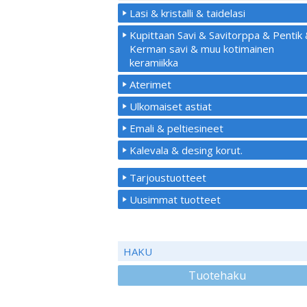
Lasi & kristalli & taidelasi
Kupittaan Savi & Savitorppa & Pentik
Kerman savi & muu kotimainen
keramiikka
Aterimet
Ulkomaiset astiat
Emali & peltiesineet
Kalevala & desing korut.
Tarjoustuotteet
Uusimmat tuotteet
HAKU
Tuotehaku