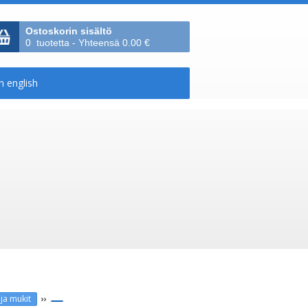
Ostoskorin sisältö
0 tuotetta - Yhteensä 0.00 €
››
 ja mukit