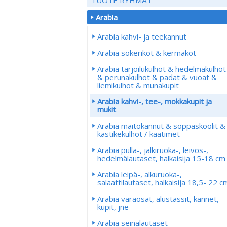
Arabia
Arabia kahvi- ja teekannut
Arabia sokerikot & kermakot
Arabia tarjoilukulhot & hedelmäkulhot
& perunakulhot & padat & vuoat &
liemikulhot & munakupit
Arabia kahvi-, tee-, mokkakupit ja
mukit
Arabia maitokannut & soppaskoolit &
kastikekulhot / kaatimet
Arabia pulla-, jälkiruoka-, leivos-,
hedelmälautaset, halkaisija 15-18 cm
Arabia leipä-, alkuruoka-,
salaattilautaset, halkaisija 18,5- 22 c
Arabia varaosat, alustassit, kannet,
kupit, jne
Arabia seinälautaset