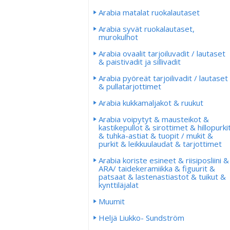
Arabia matalat ruokalautaset
Arabia syvät ruokalautaset,
murokulhot
Arabia ovaalit tarjoiluvadit / lautaset
& paistivadit ja sillivadit
Arabia pyöreät tarjoilivadit / lautaset
& pullatarjottimet
Arabia kukkamaljakot & ruukut
Arabia voipytyt & mausteikot &
kastikepullot & sirottimet & hillopurki
& tuhka-astiat & tuopit / mukit &
purkit & leikkuulaudat & tarjottimet
Arabia koriste esineet & riisiposliini &
ARA/ taidekeramiikka & figuurit &
patsaat & lastenastiastot & tuikut &
kynttiläjalat
Muumit
Heljä Liukko- Sundström