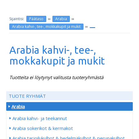
››
››
Päätaso
Arabia
››
Arabia kahvi-, tee-, mokkakupit ja mukit
Arabia kahvi-, tee-,
mokkakupit ja mukit
Tuotteita ei löytynyt valitusta tuoteryhmästä
TUOTE RYHMÄT
Arabia
Arabia kahvi- ja teekannut
Arabia sokerikot & kermakot
Arabia tarjoilukulhot & hedelmäkulhot & perunakulhot