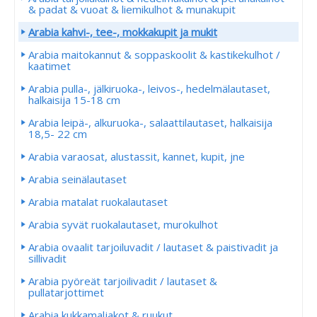
& padat & vuoat & liemikulhot & munakupit
Arabia kahvi-, tee-, mokkakupit ja mukit
Arabia maitokannut & soppaskoolit & kastikekulhot /
kaatimet
Arabia pulla-, jälkiruoka-, leivos-, hedelmälautaset,
halkaisija 15-18 cm
Arabia leipä-, alkuruoka-, salaattilautaset, halkaisija
18,5- 22 cm
Arabia varaosat, alustassit, kannet, kupit, jne
Arabia seinälautaset
Arabia matalat ruokalautaset
Arabia syvät ruokalautaset, murokulhot
Arabia ovaalit tarjoiluvadit / lautaset & paistivadit ja
sillivadit
Arabia pyöreät tarjoilivadit / lautaset &
pullatarjottimet
Arabia kukkamaljakot & ruukut