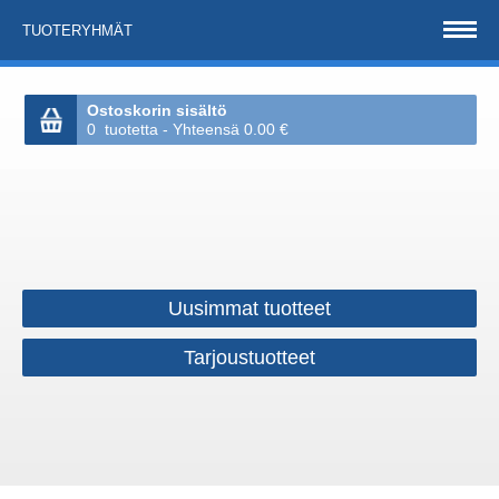
TUOTERYHMÄT
Ostoskorin sisältö
0 tuotetta - Yhteensä 0.00 €
Uusimmat tuotteet
Tarjoustuotteet