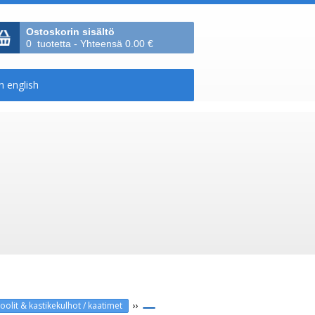
Ostoskorin sisältö
0 tuotetta - Yhteensä 0.00 €
››
lit & kastikekulhot / kaatimet