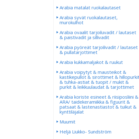
Arabia matalat ruokalautaset
Arabia syvät ruokalautaset,
murokulhot
Arabia ovaalit tarjoiluvadit / lautaset
& paistivadit ja sillivadit
Arabia pyöreät tarjoilivadit / lautaset
& pullatarjottimet
Arabia kukkamaljakot & ruukut
Arabia voipytyt & mausteikot &
kastikepullot & sirottimet & hillopurki
& tuhka-astiat & tuopit / mukit &
purkit & leikkuulaudat & tarjottimet
Arabia koriste esineet & riisiposliini &
ARA/ taidekeramiikka & figuurit &
patsaat & lastenastiastot & tuikut &
kynttiläjalat
Muumit
Heljä Liukko- Sundström