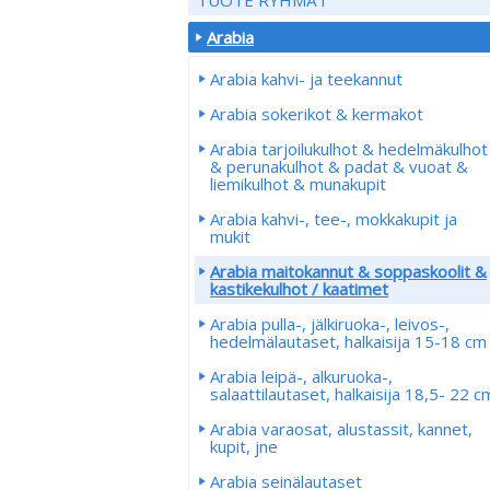
Arabia
Arabia kahvi- ja teekannut
Arabia sokerikot & kermakot
Arabia tarjoilukulhot & hedelmäkulhot
& perunakulhot & padat & vuoat &
liemikulhot & munakupit
Arabia kahvi-, tee-, mokkakupit ja
mukit
Arabia maitokannut & soppaskoolit &
kastikekulhot / kaatimet
Arabia pulla-, jälkiruoka-, leivos-,
hedelmälautaset, halkaisija 15-18 cm
Arabia leipä-, alkuruoka-,
salaattilautaset, halkaisija 18,5- 22 c
Arabia varaosat, alustassit, kannet,
kupit, jne
Arabia seinälautaset