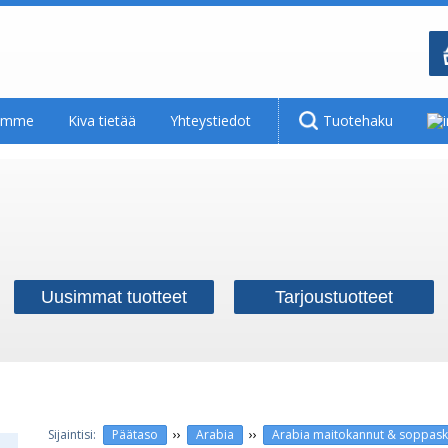
tamme
Kiva tietää
Yhteystiedot
Tuotehaku
Uusimmat tuotteet
Tarjoustuotteet
››
››
Päätaso
Arabia
Arabia maitokannut & soppaskoo