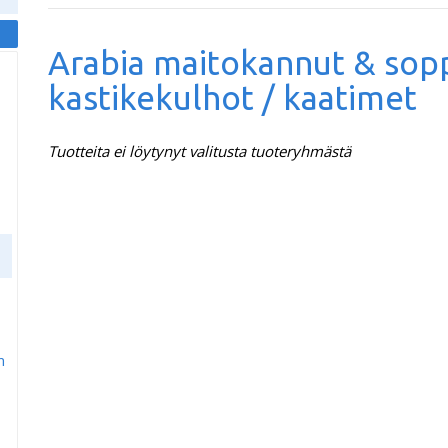
Arabia maitokannut & sop
kastikekulhot / kaatimet
Tuotteita ei löytynyt valitusta tuoteryhmästä
m