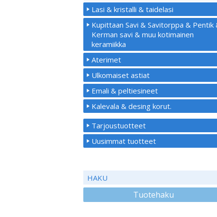
Lasi & kristalli & taidelasi
Kupittaan Savi & Savitorppa & Pentik
Kerman savi & muu kotimainen
keramiikka
Aterimet
Ulkomaiset astiat
Emali & peltiesineet
Kalevala & desing korut.
Tarjoustuotteet
Uusimmat tuotteet
HAKU
Tuotehaku