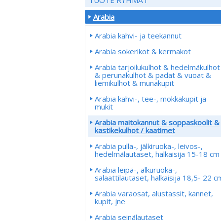
Arabia
Arabia kahvi- ja teekannut
Arabia sokerikot & kermakot
Arabia tarjoilukulhot & hedelmäkulhot
& perunakulhot & padat & vuoat &
liemikulhot & munakupit
Arabia kahvi-, tee-, mokkakupit ja
mukit
Arabia maitokannut & soppaskoolit &
kastikekulhot / kaatimet
Arabia pulla-, jälkiruoka-, leivos-,
hedelmälautaset, halkaisija 15-18 cm
Arabia leipä-, alkuruoka-,
salaattilautaset, halkaisija 18,5- 22 c
Arabia varaosat, alustassit, kannet,
kupit, jne
Arabia seinälautaset