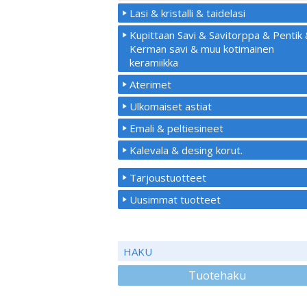
Lasi & kristalli & taidelasi
Kupittaan Savi & Savitorppa & Pentik
Kerman savi & muu kotimainen
keramiikka
Aterimet
Ulkomaiset astiat
Emali & peltiesineet
Kalevala & desing korut.
Tarjoustuotteet
Uusimmat tuotteet
HAKU
Tuotehaku