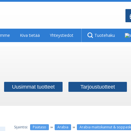
tamme
Kiva tietää
Yhteystiedot
Tuotehaku
Uusimmat tuotteet
Tarjoustuotteet
››
››
Päätaso
Arabia
Arabia maitokannut & soppaskoo