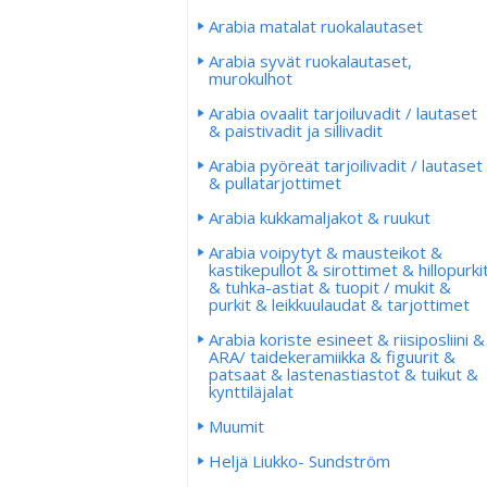
Arabia matalat ruokalautaset
Arabia syvät ruokalautaset,
murokulhot
Arabia ovaalit tarjoiluvadit / lautaset
& paistivadit ja sillivadit
Arabia pyöreät tarjoilivadit / lautaset
& pullatarjottimet
Arabia kukkamaljakot & ruukut
Arabia voipytyt & mausteikot &
kastikepullot & sirottimet & hillopurki
& tuhka-astiat & tuopit / mukit &
purkit & leikkuulaudat & tarjottimet
Arabia koriste esineet & riisiposliini &
ARA/ taidekeramiikka & figuurit &
patsaat & lastenastiastot & tuikut &
kynttiläjalat
Muumit
Heljä Liukko- Sundström