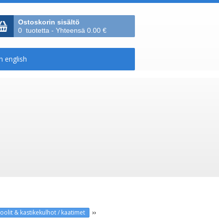
Ostoskorin sisältö
0 tuotetta - Yhteensä 0.00 €
››
lit & kastikekulhot / kaatimet