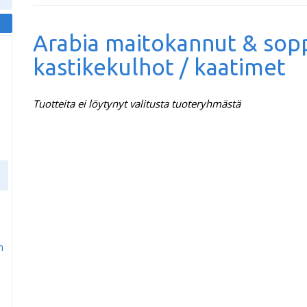
Arabia maitokannut & sop
kastikekulhot / kaatimet
Tuotteita ei löytynyt valitusta tuoteryhmästä
m