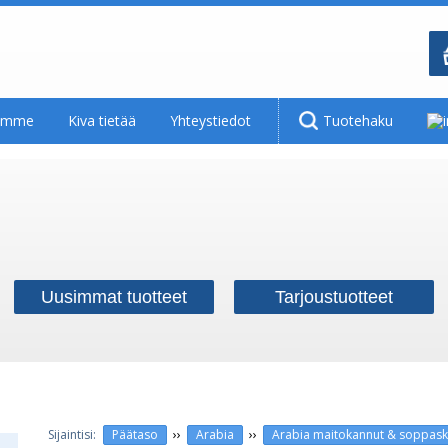
tamme
Kiva tietää
Yhteystiedot
Tuotehaku
Uusimmat tuotteet
Tarjoustuotteet
››
››
Päätaso
Arabia
Arabia maitokannut & soppaskoo