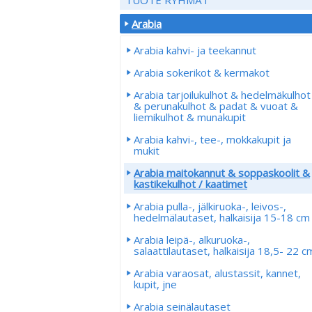
Arabia
Arabia kahvi- ja teekannut
Arabia sokerikot & kermakot
Arabia tarjoilukulhot & hedelmäkulhot
& perunakulhot & padat & vuoat &
liemikulhot & munakupit
Arabia kahvi-, tee-, mokkakupit ja
mukit
Arabia maitokannut & soppaskoolit &
kastikekulhot / kaatimet
Arabia pulla-, jälkiruoka-, leivos-,
hedelmälautaset, halkaisija 15-18 cm
Arabia leipä-, alkuruoka-,
salaattilautaset, halkaisija 18,5- 22 c
Arabia varaosat, alustassit, kannet,
kupit, jne
Arabia seinälautaset