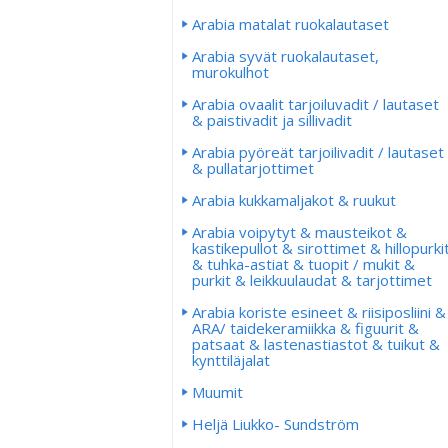
Arabia matalat ruokalautaset
Arabia syvät ruokalautaset,
murokulhot
Arabia ovaalit tarjoiluvadit / lautaset
& paistivadit ja sillivadit
Arabia pyöreät tarjoilivadit / lautaset
& pullatarjottimet
Arabia kukkamaljakot & ruukut
Arabia voipytyt & mausteikot &
kastikepullot & sirottimet & hillopurki
& tuhka-astiat & tuopit / mukit &
purkit & leikkuulaudat & tarjottimet
Arabia koriste esineet & riisiposliini &
ARA/ taidekeramiikka & figuurit &
patsaat & lastenastiastot & tuikut &
kynttiläjalat
Muumit
Heljä Liukko- Sundström