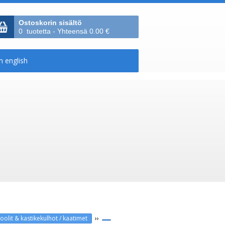
Ostoskorin sisältö
0 tuotetta - Yhteensä 0.00 €
››
lit & kastikekulhot / kaatimet