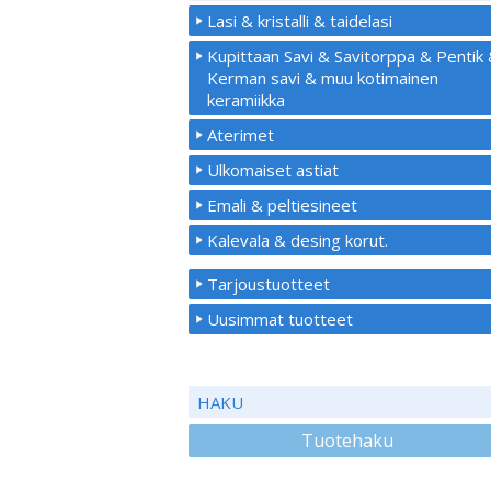
Lasi & kristalli & taidelasi
Kupittaan Savi & Savitorppa & Pentik
Kerman savi & muu kotimainen
keramiikka
Aterimet
Ulkomaiset astiat
Emali & peltiesineet
Kalevala & desing korut.
Tarjoustuotteet
Uusimmat tuotteet
HAKU
Tuotehaku