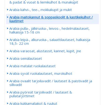
& padat & vuoat & liemikulhot & munakupit
Arabia kahvi-, tee-, mokkakupit ja mukit
Arabia maitokannut & soppaskoolit & kastikekulhot /
kaatimet
Arabia pulla-, jälkiruoka-, leivos-, hedelmälautaset,
halkaisija 15-18 cm
Arabia leipä-, alkuruoka-, salaattilautaset, halkaisija
18,5- 22 cm
Arabia varaosat, alustassit, kannet, kupit, jne
Arabia seinälautaset
Arabia matalat ruokalautaset
Arabia syvät ruokalautaset, murokulhot
Arabia ovaalit tarjoiluvadit / lautaset & paistivadit ja
sillivadit
Arabia pyöreät tarjoilivadit / lautaset &
pullatarjottimet
Arabia kukkamaljakot & ruukut