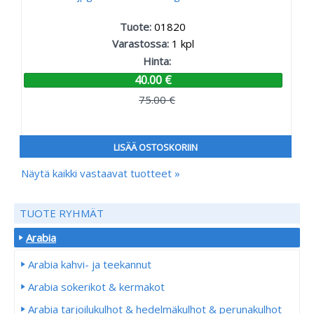
Tuote:
01820
Varastossa:
1
kpl
Hinta:
40.00 €
75.00 €
LISÄÄ OSTOSKORIIN
Näytä kaikki vastaavat tuotteet »
TUOTE RYHMÄT
Arabia
Arabia kahvi- ja teekannut
Arabia sokerikot & kermakot
Arabia tarjoilukulhot & hedelmäkulhot & perunakulhot