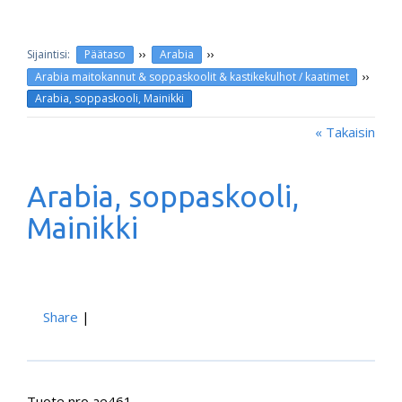
››
››
Päätaso
Arabia
››
Arabia maitokannut & soppaskoolit & kastikekulhot / kaatimet
Arabia, soppaskooli, Mainikki
« Takaisin
Arabia, soppaskooli,
Mainikki
Share
|
Tuote nro ae461.