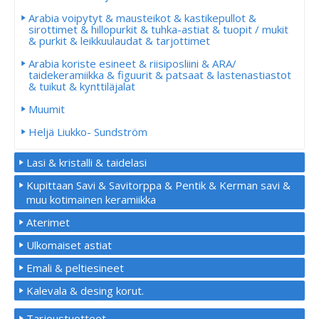
Arabia voipytyt & mausteikot & kastikepullot &
sirottimet & hillopurkit & tuhka-astiat & tuopit / mukit
& purkit & leikkuulaudat & tarjottimet
Arabia koriste esineet & riisiposliini & ARA/
taidekeramiikka & figuurit & patsaat & lastenastiastot
& tuikut & kynttiläjalat
Muumit
Heljä Liukko- Sundström
Lasi & kristalli & taidelasi
Kupittaan Savi & Savitorppa & Pentik & Kerman savi &
muu kotimainen keramiikka
Aterimet
Ulkomaiset astiat
Emali & peltiesineet
Kalevala & desing korut.
Tarjoustuotteet