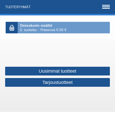
TUOTERYHMÄT
Ostoskorin sisältö
0 tuotetta - Yhteensä 0.00 €
Uusimmat tuotteet
Tarjoustuotteet