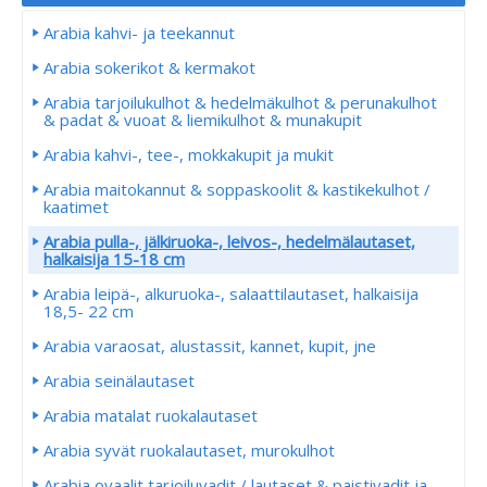
Arabia kahvi- ja teekannut
Arabia sokerikot & kermakot
Arabia tarjoilukulhot & hedelmäkulhot & perunakulhot
& padat & vuoat & liemikulhot & munakupit
Arabia kahvi-, tee-, mokkakupit ja mukit
Arabia maitokannut & soppaskoolit & kastikekulhot /
kaatimet
Arabia pulla-, jälkiruoka-, leivos-, hedelmälautaset,
halkaisija 15-18 cm
Arabia leipä-, alkuruoka-, salaattilautaset, halkaisija
18,5- 22 cm
Arabia varaosat, alustassit, kannet, kupit, jne
Arabia seinälautaset
Arabia matalat ruokalautaset
Arabia syvät ruokalautaset, murokulhot
Arabia ovaalit tarjoiluvadit / lautaset & paistivadit ja