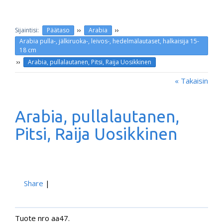
››
››
Päätaso
Arabia
Arabia pulla-, jälkiruoka-, leivos-, hedelmälautaset, halkaisija 15-
18 cm
››
Arabia, pullalautanen, Pitsi, Raija Uosikkinen
« Takaisin
Arabia, pullalautanen,
Pitsi, Raija Uosikkinen
Share
|
Tuote nro aa47.