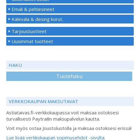
Emali & peltiesineet
Kalevala & desing korut.
Tarjoustuotteet
Uusimmat tuotteet
HAKU
Tuotehaku
VERKKOKAUPAN MAKSUTAVAT
Astiataivas.fi-verkkokaupassa voit maksaa ostoksesi
turvallisesti Paytrailin maksupalvelun kautta.
Voit myös ostaa Joustoluotolla ja maksaa ostoksesi erissä!
Lue lisää verkkokaupan sopimusehdot -sivulta.