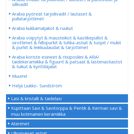
sillivadit
Arabia pyöreät tarjoilivadit / lautaset &
pullatarjottimet
Arabia kukkamaljakot & ruukut
Arabia voipytyt & mausteikot & kastikepullot &
sirottimet & hillopurkit & tuhka-astiat & tuopit / mukit
& purkit & leikkuulaudat & tarjottimet
Arabia koriste esineet & riisiposliini & ARA/
taidekeramiikka & figuurit & patsaat & lastenastiastot
& tuikut & kynttiläjalat
Muumit
Heljä Liukko- Sundström
Lasi & kristalli & taidelasi
Kupittaan Savi & Savitorppa & Pentik & Kerman savi &
muu kotimainen keramiikka
Aterimet
Ulkomaiset astiat