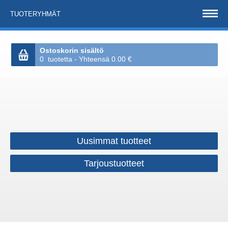
TUOTERYHMÄT
Ostoskorin sisältö
0 tuotetta - Yhteensä 0.00 €
Uusimmat tuotteet
Tarjoustuotteet