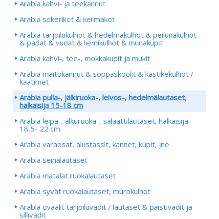
Arabia kahvi- ja teekannut
Arabia sokerikot & kermakot
Arabia tarjoilukulhot & hedelmäkulhot & perunakulhot
& padat & vuoat & liemikulhot & munakupit
Arabia kahvi-, tee-, mokkakupit ja mukit
Arabia maitokannut & soppaskoolit & kastikekulhot /
kaatimet
Arabia pulla-, jälkiruoka-, leivos-, hedelmälautaset,
halkaisija 15-18 cm
Arabia leipä-, alkuruoka-, salaattilautaset, halkaisija
18,5- 22 cm
Arabia varaosat, alustassit, kannet, kupit, jne
Arabia seinälautaset
Arabia matalat ruokalautaset
Arabia syvät ruokalautaset, murokulhot
Arabia ovaalit tarjoiluvadit / lautaset & paistivadit ja
sillivadit