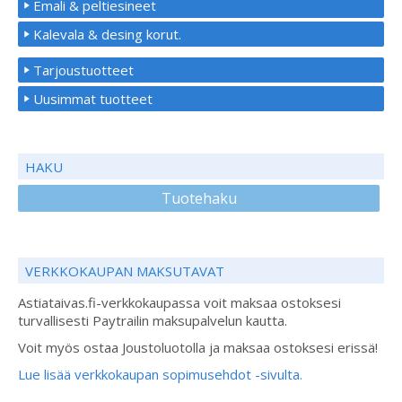
Emali & peltiesineet
Kalevala & desing korut.
Tarjoustuotteet
Uusimmat tuotteet
HAKU
Tuotehaku
VERKKOKAUPAN MAKSUTAVAT
Astiataivas.fi-verkkokaupassa voit maksaa ostoksesi
turvallisesti Paytrailin maksupalvelun kautta.
Voit myös ostaa Joustoluotolla ja maksaa ostoksesi erissä!
Lue lisää verkkokaupan sopimusehdot -sivulta.