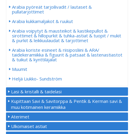
Arabia pyöreät tarjoilivadit / lautaset &
pullatarjottimet
Arabia kukkamaljakot & ruukut
Arabia voipytyt & mausteikot & kastikepullot &
sirottimet & hillopurkit & tuhka-astiat & tuopit / mukit
& purkit & leikkuulaudat & tarjottimet
Arabia koriste esineet & riisiposliini & ARA/
taidekeramiikka & figuurit & patsaat & lastenastiastot
& tuikut & kynttiläjalat
Muumit
Heljä Liukko- Sundström
Lasi & kristalli & taidelasi
Kupittaan Savi & Savitorppa & Pentik & Kerman savi &
muu kotimainen keramiikka
Aterimet
Ulkomaiset astiat