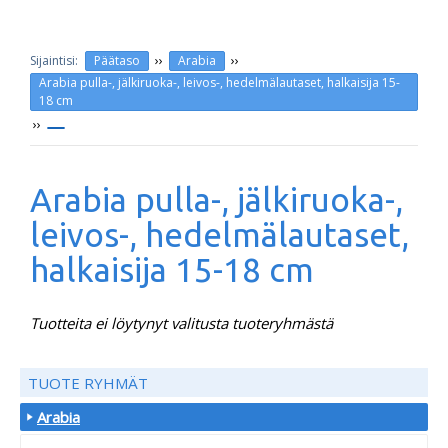
››
››
Päätaso
Arabia
Arabia pulla-, jälkiruoka-, leivos-, hedelmälautaset, halkaisija 15-
18 cm
››
Arabia pulla-, jälkiruoka-,
leivos-, hedelmälautaset,
halkaisija 15-18 cm
Tuotteita ei löytynyt valitusta tuoteryhmästä
TUOTE RYHMÄT
Arabia