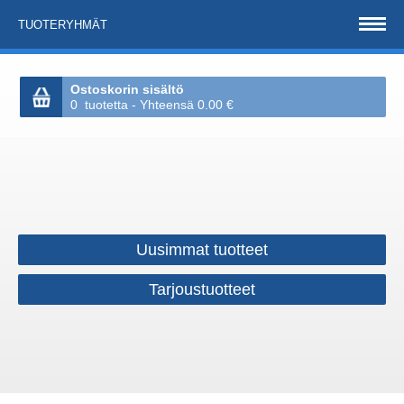
TUOTERYHMÄT
Ostoskorin sisältö
0 tuotetta - Yhteensä 0.00 €
Uusimmat tuotteet
Tarjoustuotteet