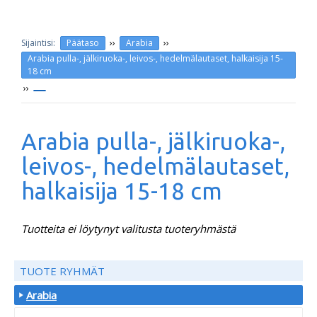
››
››
Päätaso
Arabia
Arabia pulla-, jälkiruoka-, leivos-, hedelmälautaset, halkaisija 15-
18 cm
››
Arabia pulla-, jälkiruoka-,
leivos-, hedelmälautaset,
halkaisija 15-18 cm
Tuotteita ei löytynyt valitusta tuoteryhmästä
TUOTE RYHMÄT
Arabia