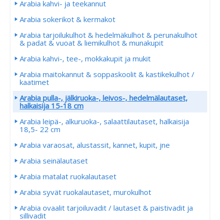
Arabia kahvi- ja teekannut
Arabia sokerikot & kermakot
Arabia tarjoilukulhot & hedelmäkulhot & perunakulhot
& padat & vuoat & liemikulhot & munakupit
Arabia kahvi-, tee-, mokkakupit ja mukit
Arabia maitokannut & soppaskoolit & kastikekulhot /
kaatimet
Arabia pulla-, jälkiruoka-, leivos-, hedelmälautaset,
halkaisija 15-18 cm
Arabia leipä-, alkuruoka-, salaattilautaset, halkaisija
18,5- 22 cm
Arabia varaosat, alustassit, kannet, kupit, jne
Arabia seinälautaset
Arabia matalat ruokalautaset
Arabia syvät ruokalautaset, murokulhot
Arabia ovaalit tarjoiluvadit / lautaset & paistivadit ja
sillivadit