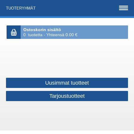
TUOTERYHMÄT
Ostoskorin sisältö
0 tuotetta - Yhteensä 0.00 €
Uusimmat tuotteet
Tarjoustuotteet