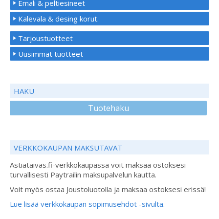
Emali & peltiesineet
Kalevala & desing korut.
Tarjoustuotteet
Uusimmat tuotteet
HAKU
Tuotehaku
VERKKOKAUPAN MAKSUTAVAT
Astiataivas.fi-verkkokaupassa voit maksaa ostoksesi
turvallisesti Paytrailin maksupalvelun kautta.
Voit myös ostaa Joustoluotolla ja maksaa ostoksesi erissä!
Lue lisää verkkokaupan sopimusehdot -sivulta.