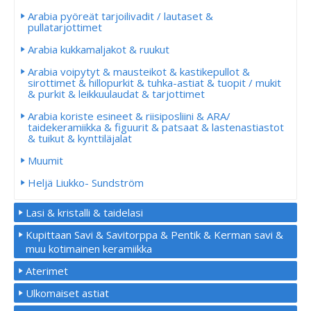
Arabia pyöreät tarjoilivadit / lautaset &
pullatarjottimet
Arabia kukkamaljakot & ruukut
Arabia voipytyt & mausteikot & kastikepullot &
sirottimet & hillopurkit & tuhka-astiat & tuopit / mukit
& purkit & leikkuulaudat & tarjottimet
Arabia koriste esineet & riisiposliini & ARA/
taidekeramiikka & figuurit & patsaat & lastenastiastot
& tuikut & kynttiläjalat
Muumit
Heljä Liukko- Sundström
Lasi & kristalli & taidelasi
Kupittaan Savi & Savitorppa & Pentik & Kerman savi &
muu kotimainen keramiikka
Aterimet
Ulkomaiset astiat