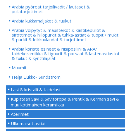
Arabia pyöreät tarjoilivadit / lautaset &
pullatarjottimet
Arabia kukkamaljakot & ruukut
Arabia voipytyt & mausteikot & kastikepullot &
sirottimet & hillopurkit & tuhka-astiat & tuopit / mukit
& purkit & leikkuulaudat & tarjottimet
Arabia koriste esineet & riisiposliini & ARA/
taidekeramiikka & figuurit & patsaat & lastenastiastot
& tuikut & kynttiläjalat
Muumit
Heljä Liukko- Sundström
Lasi & kristalli & taidelasi
Kupittaan Savi & Savitorppa & Pentik & Kerman savi &
muu kotimainen keramiikka
Aterimet
Ulkomaiset astiat