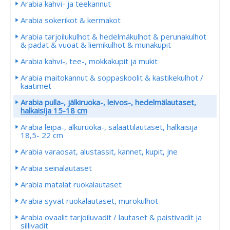
Arabia kahvi- ja teekannut
Arabia sokerikot & kermakot
Arabia tarjoilukulhot & hedelmäkulhot & perunakulhot
& padat & vuoat & liemikulhot & munakupit
Arabia kahvi-, tee-, mokkakupit ja mukit
Arabia maitokannut & soppaskoolit & kastikekulhot /
kaatimet
Arabia pulla-, jälkiruoka-, leivos-, hedelmälautaset,
halkaisija 15-18 cm
Arabia leipä-, alkuruoka-, salaattilautaset, halkaisija
18,5- 22 cm
Arabia varaosat, alustassit, kannet, kupit, jne
Arabia seinälautaset
Arabia matalat ruokalautaset
Arabia syvät ruokalautaset, murokulhot
Arabia ovaalit tarjoiluvadit / lautaset & paistivadit ja
sillivadit