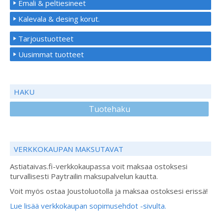
Emali & peltiesineet
Kalevala & desing korut.
Tarjoustuotteet
Uusimmat tuotteet
HAKU
Tuotehaku
VERKKOKAUPAN MAKSUTAVAT
Astiataivas.fi-verkkokaupassa voit maksaa ostoksesi
turvallisesti Paytrailin maksupalvelun kautta.
Voit myös ostaa Joustoluotolla ja maksaa ostoksesi erissä!
Lue lisää verkkokaupan sopimusehdot -sivulta.