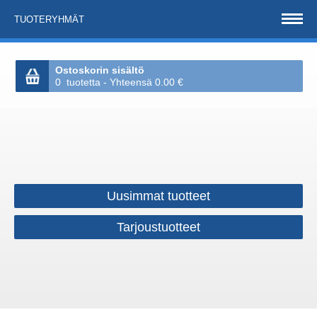
TUOTERYHMÄT
Ostoskorin sisältö
0 tuotetta - Yhteensä 0.00 €
Uusimmat tuotteet
Tarjoustuotteet