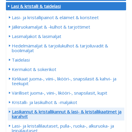
Lasi & kristalli & taidelasi
Lasi- ja kristallipainot & eläimet & koristeet
Jälkiruokamaljat & -kulhot & tarjottimet
Lasimaljakot & lasimaljat
Hedelmämaljat & tarjoilukulhot & tarjoiluvadit &
boolimaljat
Taidelasi
Kermakot & sokerikot
Kirkkaat juoma-, viini-, likööri-, snapsilasit & kahvi- ja
teekupit
Värilliset juoma-, viini-, likööri-, snapsilasit, kupit
Kristalli- ja lasikulhot & -maljakot
Lasikannut & kristallikannut & lasi- & kristallikaatimet ja
karahvit
Lasi- ja kristallilautaset, pulla-, ruoka-, alkuruoka- ja
leipälautaset