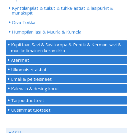
Kynttilänjalat & tuikut & tuhka-astiat & lasipurkit &
munakupit
Oiva Toikka
Humppilan lasi & Muurla & Kumela
Kupittaan Savi & Savitorppa & Pentik & Kerman savi &
muu kotimainen keramiikka
Aterimet
Ulkomaiset astiat
Emali & peltiesineet
Kalevala & desing korut.
Tarjoustuotteet
Uusimmat tuotteet
HAKU