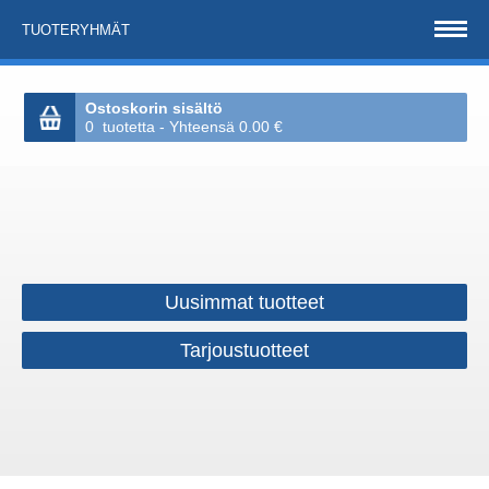
TUOTERYHMÄT
Ostoskorin sisältö
0 tuotetta - Yhteensä 0.00 €
Uusimmat tuotteet
Tarjoustuotteet