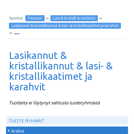
››
››
Päätaso
Lasi & kristalli & taidelasi
Lasikannut & kristallikannut & lasi- & kristallikaatimet ja karahvit
››
Lasikannut &
kristallikannut & lasi- &
kristallikaatimet ja
karahvit
Tuotteita ei löytynyt valitusta tuoteryhmästä
TUOTE RYHMÄT
Arabia