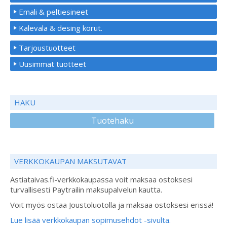
Emali & peltiesineet
Kalevala & desing korut.
Tarjoustuotteet
Uusimmat tuotteet
HAKU
Tuotehaku
VERKKOKAUPAN MAKSUTAVAT
Astiataivas.fi-verkkokaupassa voit maksaa ostoksesi
turvallisesti Paytrailin maksupalvelun kautta.
Voit myös ostaa Joustoluotolla ja maksaa ostoksesi erissä!
Lue lisää verkkokaupan sopimusehdot -sivulta.