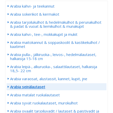
Arabia kahvi- ja teekannut
Arabia sokerikot & kermakot
Arabia tarjoilukulhot & hedelmäkulhot & perunakulhot
& padat & vuoat & liemikulhot & munakupit
Arabia kahvi-, tee-, mokkakupit ja mukit
Arabia maitokannut & soppaskoolit & kastikekulhot /
kaatimet
Arabia pulla-, jälkiruoka-, leivos-, hedelmälautaset,
halkaisija 15-18 cm
Arabia leipä-, alkuruoka-, salaattilautaset, halkaisija
18,5- 22 cm
Arabia varaosat, alustassit, kannet, kupit, jne
Arabia seinälautaset
Arabia matalat ruokalautaset
Arabia syvät ruokalautaset, murokulhot
Arabia ovaalit tarjoiluvadit / lautaset & paistivadit ja