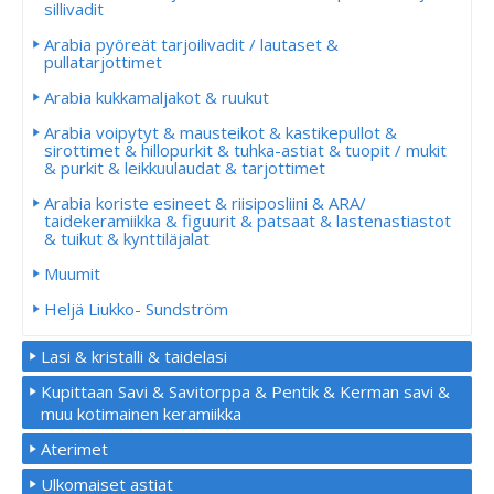
sillivadit
Arabia pyöreät tarjoilivadit / lautaset &
pullatarjottimet
Arabia kukkamaljakot & ruukut
Arabia voipytyt & mausteikot & kastikepullot &
sirottimet & hillopurkit & tuhka-astiat & tuopit / mukit
& purkit & leikkuulaudat & tarjottimet
Arabia koriste esineet & riisiposliini & ARA/
taidekeramiikka & figuurit & patsaat & lastenastiastot
& tuikut & kynttiläjalat
Muumit
Heljä Liukko- Sundström
Lasi & kristalli & taidelasi
Kupittaan Savi & Savitorppa & Pentik & Kerman savi &
muu kotimainen keramiikka
Aterimet
Ulkomaiset astiat