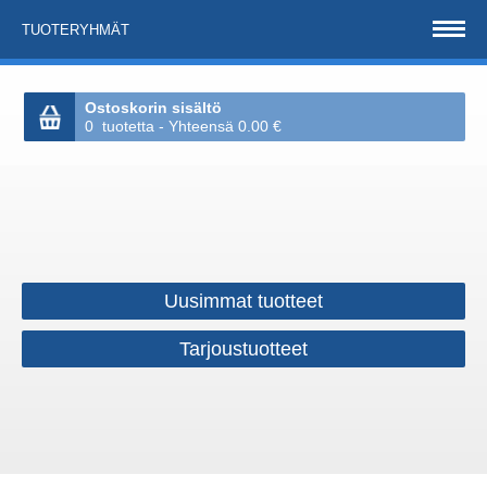
TUOTERYHMÄT
Ostoskorin sisältö
0 tuotetta - Yhteensä 0.00 €
Uusimmat tuotteet
Tarjoustuotteet