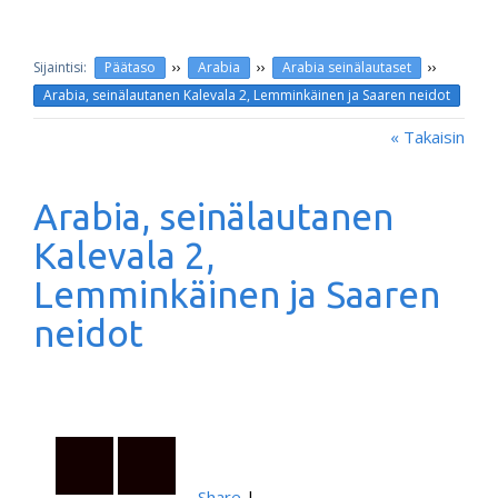
››
››
››
Päätaso
Arabia
Arabia seinälautaset
Arabia, seinälautanen Kalevala 2, Lemminkäinen ja Saaren neidot
« Takaisin
Arabia, seinälautanen
Kalevala 2,
Lemminkäinen ja Saaren
neidot
Share
|