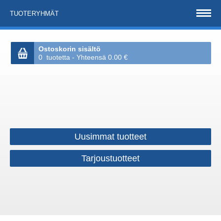
TUOTERYHMÄT
Ostoskorin sisältö
0 tuotetta - Yhteensä 0.00 €
Uusimmat tuotteet
Tarjoustuotteet