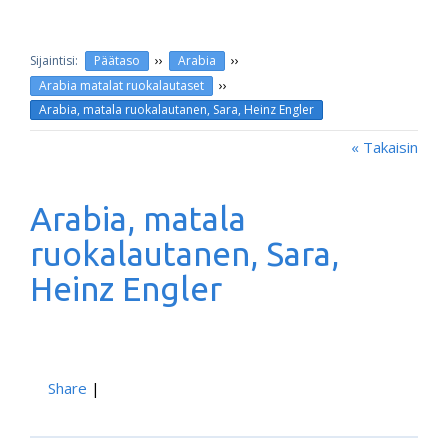
››
››
Päätaso
Arabia
››
Arabia matalat ruokalautaset
Arabia, matala ruokalautanen, Sara, Heinz Engler
« Takaisin
Arabia, matala
ruokalautanen, Sara,
Heinz Engler
Share
|