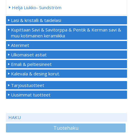
Heljä Liukko- Sundström
Lasi & kristalli & taidelasi
Kupittaan Savi & Savitorppa & Pentik & Kerman savi &
muu kotimainen keramiikka
Aterimet
Ulkomaiset astiat
Emali & peltiesineet
Kalevala & desing korut.
Tarjoustuotteet
Uusimmat tuotteet
HAKU
Tuotehaku