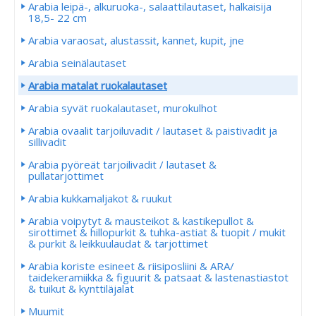
Arabia leipä-, alkuruoka-, salaattilautaset, halkaisija
18,5- 22 cm
Arabia varaosat, alustassit, kannet, kupit, jne
Arabia seinälautaset
Arabia matalat ruokalautaset
Arabia syvät ruokalautaset, murokulhot
Arabia ovaalit tarjoiluvadit / lautaset & paistivadit ja
sillivadit
Arabia pyöreät tarjoilivadit / lautaset &
pullatarjottimet
Arabia kukkamaljakot & ruukut
Arabia voipytyt & mausteikot & kastikepullot &
sirottimet & hillopurkit & tuhka-astiat & tuopit / mukit
& purkit & leikkuulaudat & tarjottimet
Arabia koriste esineet & riisiposliini & ARA/
taidekeramiikka & figuurit & patsaat & lastenastiastot
& tuikut & kynttiläjalat
Muumit