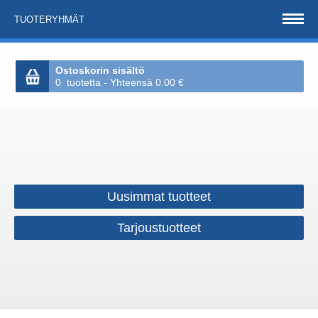
TUOTERYHMÄT
Ostoskorin sisältö
0 tuotetta - Yhteensä 0.00 €
Uusimmat tuotteet
Tarjoustuotteet