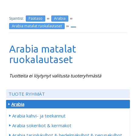
››
››
Päätaso
Arabia
››
Arabia matalat ruokalautaset
Arabia matalat
ruokalautaset
Tuotteita ei löytynyt valitusta tuoteryhmästä
TUOTE RYHMÄT
Arabia
Arabia kahvi- ja teekannut
Arabia sokerikot & kermakot
Arabia tarjoilukulhot & hedelmäkulhot & perunakulhot