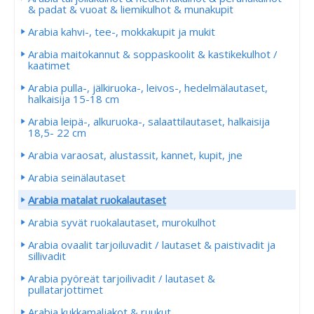
& padat & vuoat & liemikulhot & munakupit
Arabia kahvi-, tee-, mokkakupit ja mukit
Arabia maitokannut & soppaskoolit & kastikekulhot /
kaatimet
Arabia pulla-, jälkiruoka-, leivos-, hedelmälautaset,
halkaisija 15-18 cm
Arabia leipä-, alkuruoka-, salaattilautaset, halkaisija
18,5- 22 cm
Arabia varaosat, alustassit, kannet, kupit, jne
Arabia seinälautaset
Arabia matalat ruokalautaset
Arabia syvät ruokalautaset, murokulhot
Arabia ovaalit tarjoiluvadit / lautaset & paistivadit ja
sillivadit
Arabia pyöreät tarjoilivadit / lautaset &
pullatarjottimet
Arabia kukkamaljakot & ruukut