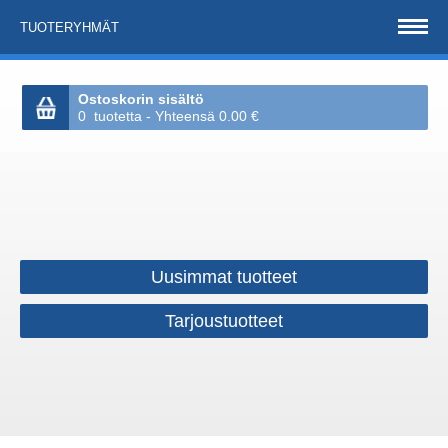
TUOTERYHMÄT
Ostoskorin sisältö
0 tuotetta - Yhteensä 0.00 €
Uusimmat tuotteet
Tarjoustuotteet