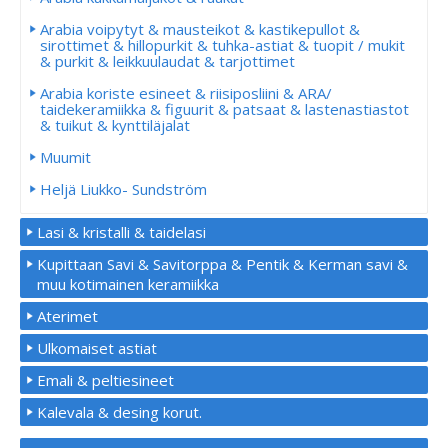
Arabia voipytyt & mausteikot & kastikepullot &
sirottimet & hillopurkit & tuhka-astiat & tuopit / mukit
& purkit & leikkuulaudat & tarjottimet
Arabia koriste esineet & riisiposliini & ARA/
taidekeramiikka & figuurit & patsaat & lastenastiastot
& tuikut & kynttiläjalat
Muumit
Heljä Liukko- Sundström
Lasi & kristalli & taidelasi
Kupittaan Savi & Savitorppa & Pentik & Kerman savi &
muu kotimainen keramiikka
Aterimet
Ulkomaiset astiat
Emali & peltiesineet
Kalevala & desing korut.