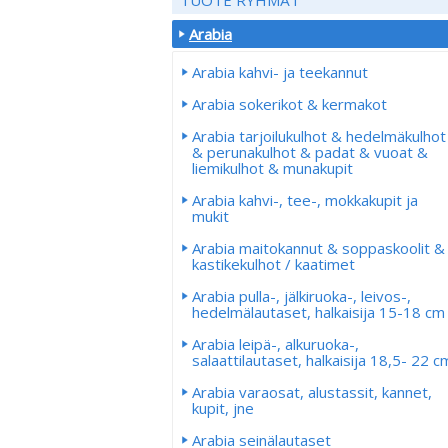
Arabia
Arabia kahvi- ja teekannut
Arabia sokerikot & kermakot
Arabia tarjoilukulhot & hedelmäkulhot
& perunakulhot & padat & vuoat &
liemikulhot & munakupit
Arabia kahvi-, tee-, mokkakupit ja
mukit
Arabia maitokannut & soppaskoolit &
kastikekulhot / kaatimet
Arabia pulla-, jälkiruoka-, leivos-,
hedelmälautaset, halkaisija 15-18 cm
Arabia leipä-, alkuruoka-,
salaattilautaset, halkaisija 18,5- 22 c
Arabia varaosat, alustassit, kannet,
kupit, jne
Arabia seinälautaset