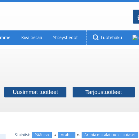
tamme
Kiva tietää
Yhteystiedot
Tuotehaku
Uusimmat tuotteet
Tarjoustuotteet
››
››
Päätaso
Arabia
Arabia matalat ruokalautaset