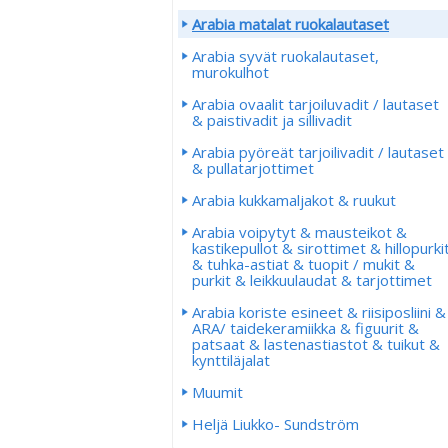
Arabia matalat ruokalautaset
Arabia syvät ruokalautaset,
murokulhot
Arabia ovaalit tarjoiluvadit / lautaset
& paistivadit ja sillivadit
Arabia pyöreät tarjoilivadit / lautaset
& pullatarjottimet
Arabia kukkamaljakot & ruukut
Arabia voipytyt & mausteikot &
kastikepullot & sirottimet & hillopurki
& tuhka-astiat & tuopit / mukit &
purkit & leikkuulaudat & tarjottimet
Arabia koriste esineet & riisiposliini &
ARA/ taidekeramiikka & figuurit &
patsaat & lastenastiastot & tuikut &
kynttiläjalat
Muumit
Heljä Liukko- Sundström