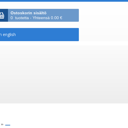
Ostoskorin sisältö
0 tuotetta - Yhteensä 0.00 €
››