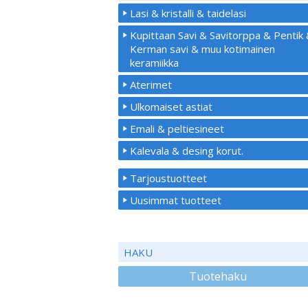
Lasi & kristalli & taidelasi
Kupittaan Savi & Savitorppa & Pentik
Kerman savi & muu kotimainen
keramiikka
Aterimet
Ulkomaiset astiat
Emali & peltiesineet
Kalevala & desing korut.
Tarjoustuotteet
Uusimmat tuotteet
HAKU
Tuotehaku