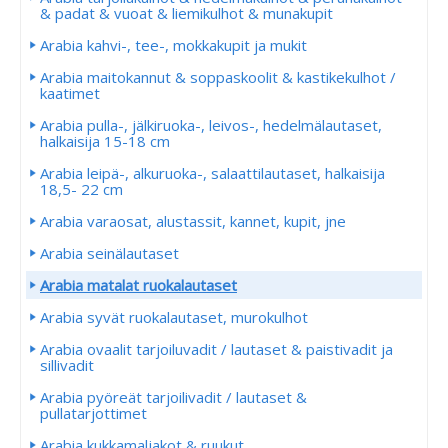
& padat & vuoat & liemikulhot & munakupit
Arabia kahvi-, tee-, mokkakupit ja mukit
Arabia maitokannut & soppaskoolit & kastikekulhot /
kaatimet
Arabia pulla-, jälkiruoka-, leivos-, hedelmälautaset,
halkaisija 15-18 cm
Arabia leipä-, alkuruoka-, salaattilautaset, halkaisija
18,5- 22 cm
Arabia varaosat, alustassit, kannet, kupit, jne
Arabia seinälautaset
Arabia matalat ruokalautaset
Arabia syvät ruokalautaset, murokulhot
Arabia ovaalit tarjoiluvadit / lautaset & paistivadit ja
sillivadit
Arabia pyöreät tarjoilivadit / lautaset &
pullatarjottimet
Arabia kukkamaljakot & ruukut