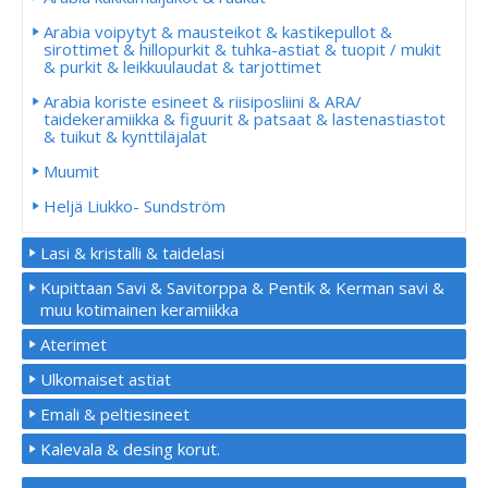
Arabia voipytyt & mausteikot & kastikepullot &
sirottimet & hillopurkit & tuhka-astiat & tuopit / mukit
& purkit & leikkuulaudat & tarjottimet
Arabia koriste esineet & riisiposliini & ARA/
taidekeramiikka & figuurit & patsaat & lastenastiastot
& tuikut & kynttiläjalat
Muumit
Heljä Liukko- Sundström
Lasi & kristalli & taidelasi
Kupittaan Savi & Savitorppa & Pentik & Kerman savi &
muu kotimainen keramiikka
Aterimet
Ulkomaiset astiat
Emali & peltiesineet
Kalevala & desing korut.