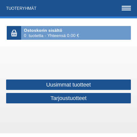
TUOTERYHMÄT
Ostoskorin sisältö
0 tuotetta - Yhteensä 0.00 €
Uusimmat tuotteet
Tarjoustuotteet