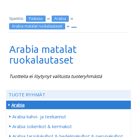
››
››
Päätaso
Arabia
››
Arabia matalat ruokalautaset
Arabia matalat
ruokalautaset
Tuotteita ei löytynyt valitusta tuoteryhmästä
TUOTE RYHMÄT
Arabia
Arabia kahvi- ja teekannut
Arabia sokerikot & kermakot
Arabia tarjoilukulhot & hedelmäkulhot & perunakulhot