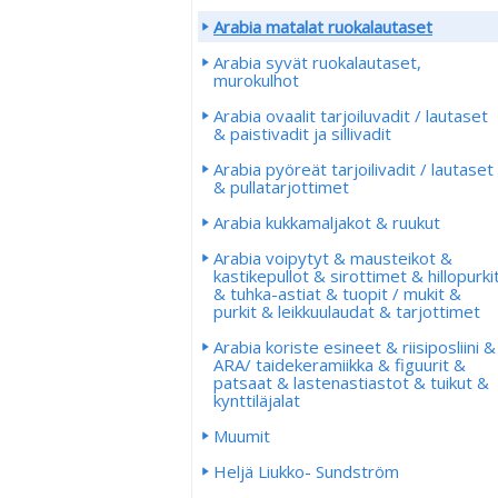
Arabia matalat ruokalautaset
Arabia syvät ruokalautaset,
murokulhot
Arabia ovaalit tarjoiluvadit / lautaset
& paistivadit ja sillivadit
Arabia pyöreät tarjoilivadit / lautaset
& pullatarjottimet
Arabia kukkamaljakot & ruukut
Arabia voipytyt & mausteikot &
kastikepullot & sirottimet & hillopurki
& tuhka-astiat & tuopit / mukit &
purkit & leikkuulaudat & tarjottimet
Arabia koriste esineet & riisiposliini &
ARA/ taidekeramiikka & figuurit &
patsaat & lastenastiastot & tuikut &
kynttiläjalat
Muumit
Heljä Liukko- Sundström