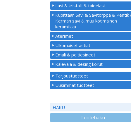
Lasi & kristalli & taidelasi
Kupittaan Savi & Savitorppa & Pentik
Kerman savi & muu kotimainen
keramiikka
Aterimet
Ulkomaiset astiat
Emali & peltiesineet
Kalevala & desing korut.
Tarjoustuotteet
Uusimmat tuotteet
HAKU
Tuotehaku