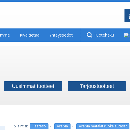
tamme
Kiva tietää
Yhteystiedot
Tuotehaku
Uusimmat tuotteet
Tarjoustuotteet
››
››
Päätaso
Arabia
Arabia matalat ruokalautaset