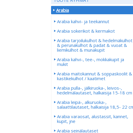
Arabia
Arabia kahvi- ja teekannut
Arabia sokerikot & kermakot
Arabia tarjoilukulhot & hedelmäkulhot
& perunakulhot & padat & vuoat &
liemikulhot & munakupit
Arabia kahvi-, tee-, mokkakupit ja
mukit
Arabia maitokannut & soppaskoolit &
kastikekulhot / kaatimet
Arabia pulla-, jälkiruoka-, leivos-,
hedelmälautaset, halkaisija 15-18 cm
Arabia leipä-, alkuruoka-,
salaattilautaset, halkaisija 18,5- 22 c
Arabia varaosat, alustassit, kannet,
kupit, jne
Arabia seinälautaset