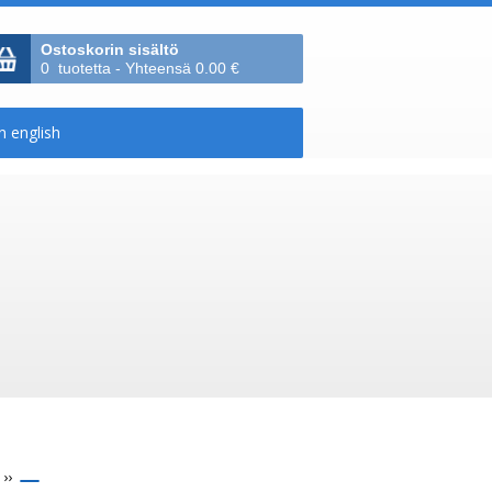
Ostoskorin sisältö
0 tuotetta - Yhteensä 0.00 €
››