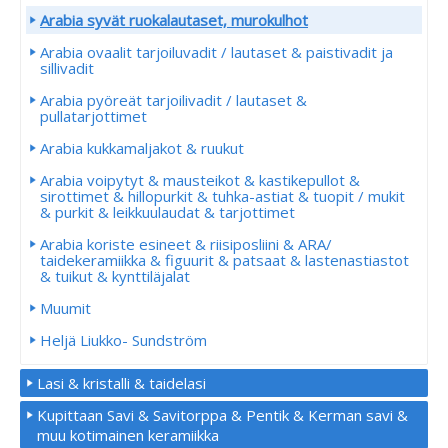
Arabia syvät ruokalautaset, murokulhot
Arabia ovaalit tarjoiluvadit / lautaset & paistivadit ja
sillivadit
Arabia pyöreät tarjoilivadit / lautaset &
pullatarjottimet
Arabia kukkamaljakot & ruukut
Arabia voipytyt & mausteikot & kastikepullot &
sirottimet & hillopurkit & tuhka-astiat & tuopit / mukit
& purkit & leikkuulaudat & tarjottimet
Arabia koriste esineet & riisiposliini & ARA/
taidekeramiikka & figuurit & patsaat & lastenastiastot
& tuikut & kynttiläjalat
Muumit
Heljä Liukko- Sundström
Lasi & kristalli & taidelasi
Kupittaan Savi & Savitorppa & Pentik & Kerman savi &
muu kotimainen keramiikka