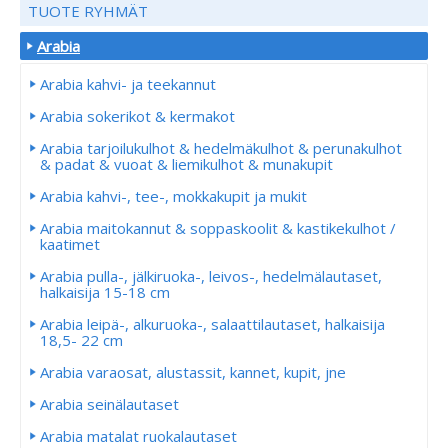
TUOTE RYHMÄT
Arabia
Arabia kahvi- ja teekannut
Arabia sokerikot & kermakot
Arabia tarjoilukulhot & hedelmäkulhot & perunakulhot
& padat & vuoat & liemikulhot & munakupit
Arabia kahvi-, tee-, mokkakupit ja mukit
Arabia maitokannut & soppaskoolit & kastikekulhot /
kaatimet
Arabia pulla-, jälkiruoka-, leivos-, hedelmälautaset,
halkaisija 15-18 cm
Arabia leipä-, alkuruoka-, salaattilautaset, halkaisija
18,5- 22 cm
Arabia varaosat, alustassit, kannet, kupit, jne
Arabia seinälautaset
Arabia matalat ruokalautaset