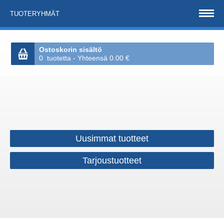
TUOTERYHMÄT
Ostoskorin sisältö
0 tuotetta - Yhteensä 0.00 €
Uusimmat tuotteet
Tarjoustuotteet