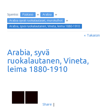
››
››
Päätaso
Arabia
››
Arabia syvät ruokalautaset, murokulhot
Arabia, syvä ruokalautanen, Vineta, leima 1880-1910
« Takaisin
Arabia, syvä
ruokalautanen, Vineta,
leima 1880-1910
Share
|