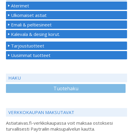
Aterimet
Ulkomaiset astiat
Emali & peltiesineet
Kalevala & desing korut.
Tarjoustuotteet
Uusimmat tuotteet
HAKU
Tuotehaku
VERKKOKAUPAN MAKSUTAVAT
Astiataivas.fi-verkkokaupassa voit maksaa ostoksesi
turvallisesti Paytrailin maksupalvelun kautta.