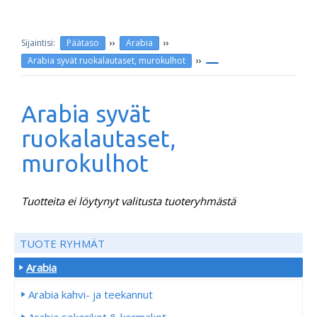
››
››
Päätaso
Arabia
››
Arabia syvät ruokalautaset, murokulhot
Arabia syvät
ruokalautaset,
murokulhot
Tuotteita ei löytynyt valitusta tuoteryhmästä
TUOTE RYHMÄT
Arabia
Arabia kahvi- ja teekannut