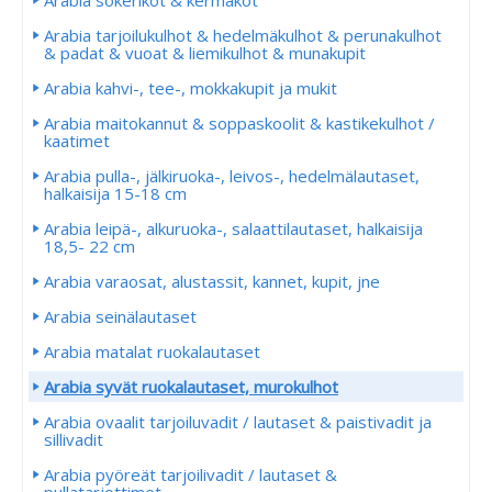
Arabia sokerikot & kermakot
Arabia tarjoilukulhot & hedelmäkulhot & perunakulhot
& padat & vuoat & liemikulhot & munakupit
Arabia kahvi-, tee-, mokkakupit ja mukit
Arabia maitokannut & soppaskoolit & kastikekulhot /
kaatimet
Arabia pulla-, jälkiruoka-, leivos-, hedelmälautaset,
halkaisija 15-18 cm
Arabia leipä-, alkuruoka-, salaattilautaset, halkaisija
18,5- 22 cm
Arabia varaosat, alustassit, kannet, kupit, jne
Arabia seinälautaset
Arabia matalat ruokalautaset
Arabia syvät ruokalautaset, murokulhot
Arabia ovaalit tarjoiluvadit / lautaset & paistivadit ja
sillivadit
Arabia pyöreät tarjoilivadit / lautaset &