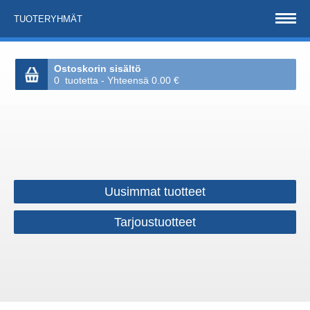
TUOTERYHMÄT
Ostoskorin sisältö
0 tuotetta - Yhteensä 0.00 €
Uusimmat tuotteet
Tarjoustuotteet