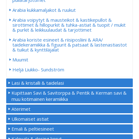
pullatarjottimet
Arabia kukkamaljakot & ruukut
Arabia voipytyt & mausteikot & kastikepullot &
sirottimet & hillopurkit & tuhka-astiat & tuopit / mukit
& purkit & leikkuulaudat & tarjottimet
Arabia koriste esineet & riisiposliini & ARA/
taidekeramiikka & figuurit & patsaat & lastenastiastot
& tuikut & kynttiläjalat
Muumit
Heljä Liukko- Sundström
Lasi & kristalli & taidelasi
Kupittaan Savi & Savitorppa & Pentik & Kerman savi &
muu kotimainen keramiikka
Aterimet
Ulkomaiset astiat
Emali & peltiesineet
Kalevala & desing korut.