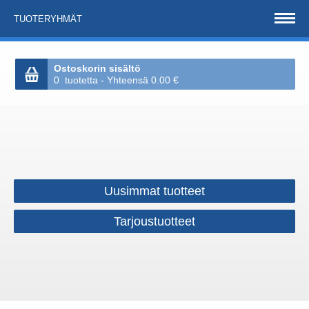
TUOTERYHMÄT
Ostoskorin sisältö
0 tuotetta - Yhteensä 0.00 €
Uusimmat tuotteet
Tarjoustuotteet