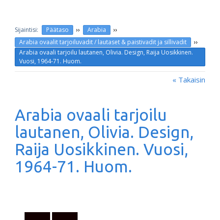
››
››
Päätaso
Arabia
››
Arabia ovaalit tarjoiluvadit / lautaset & paistivadit ja sillivadit
Arabia ovaali tarjoilu lautanen, Olivia. Design, Raija Uosikkinen.
Vuosi, 1964-71. Huom.
« Takaisin
Arabia ovaali tarjoilu
lautanen, Olivia. Design,
Raija Uosikkinen. Vuosi,
1964-71. Huom.