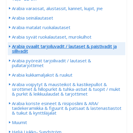
Arabia varaosat, alustassit, kannet, kupit, jne
Arabia seinälautaset
Arabia matalat ruokalautaset
Arabia syvät ruokalautaset, murokulhot
Arabia ovaalit tarjoiluvadit / lautaset & paistivadit ja
sillivadit
Arabia pyöreät tarjoilivadit / lautaset &
pullatarjottimet
Arabia kukkamaljakot & ruukut
Arabia voipytyt & mausteikot & kastikepullot &
sirottimet & hillopurkit & tuhka-astiat & tuopit / mukit
& purkit & leikkuulaudat & tarjottimet
Arabia koriste esineet & riisiposliini & ARA/
taidekeramiikka & figuurit & patsaat & lastenastiastot
& tuikut & kynttiläjalat
Muumit
Heljä Liukko- Sundström