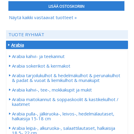
LISÄÄ OSTOSKORIIN
Näytä kaikki vastaavat tuotteet »
TUOTE RYHMÄT
Arabia
Arabia kahvi- ja teekannut
Arabia sokerikot & kermakot
Arabia tarjoilukulhot & hedelmäkulhot & perunakulhot
& padat & vuoat & liemikulhot & munakupit
Arabia kahvi-, tee-, mokkakupit ja mukit
Arabia maitokannut & soppaskoolit & kastikekulhot /
kaatimet
Arabia pulla-, jälkiruoka-, leivos-, hedelmälautaset,
halkaisija 15-18 cm
Arabia leipä-, alkuruoka-, salaattilautaset, halkaisija
18,5- 22 cm