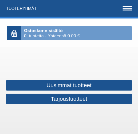
TUOTERYHMÄT
Ostoskorin sisältö
0 tuotetta - Yhteensä 0.00 €
Uusimmat tuotteet
Tarjoustuotteet