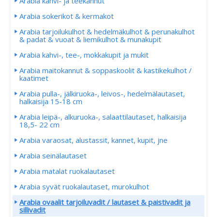
Arabia kahvi- ja teekannut
Arabia sokerikot & kermakot
Arabia tarjoilukulhot & hedelmäkulhot & perunakulhot
& padat & vuoat & liemikulhot & munakupit
Arabia kahvi-, tee-, mokkakupit ja mukit
Arabia maitokannut & soppaskoolit & kastikekulhot /
kaatimet
Arabia pulla-, jälkiruoka-, leivos-, hedelmälautaset,
halkaisija 15-18 cm
Arabia leipä-, alkuruoka-, salaattilautaset, halkaisija
18,5- 22 cm
Arabia varaosat, alustassit, kannet, kupit, jne
Arabia seinälautaset
Arabia matalat ruokalautaset
Arabia syvät ruokalautaset, murokulhot
Arabia ovaalit tarjoiluvadit / lautaset & paistivadit ja
sillivadit