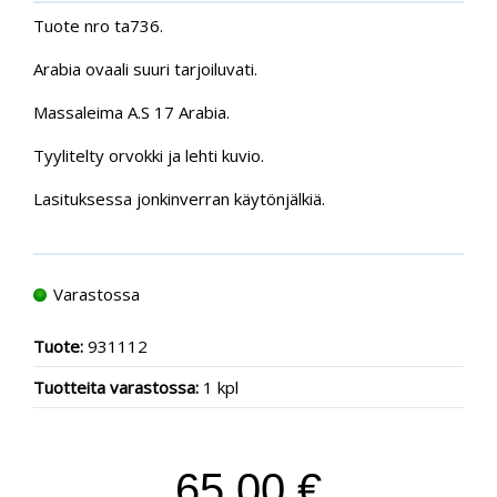
Tuote nro ta736.
Arabia ovaali suuri tarjoiluvati.
Massaleima A.S 17 Arabia.
Tyylitelty orvokki ja lehti kuvio.
Lasituksessa jonkinverran käytönjälkiä.
Varastossa
Tuote:
931112
Tuotteita varastossa:
1 kpl
65.00 €