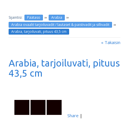
››
››
Päätaso
Arabia
››
Arabia ovaalit tarjoiluvadit / lautaset & paistivadit ja sillivadit
Arabia, tarjoiluvati, pituus 43,5 cm
« Takaisin
Arabia, tarjoiluvati, pituus
43,5 cm
Share
|