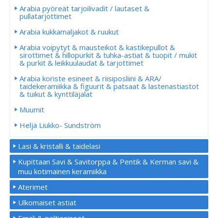
Arabia pyöreät tarjoilivadit / lautaset &
pullatarjottimet
Arabia kukkamaljakot & ruukut
Arabia voipytyt & mausteikot & kastikepullot &
sirottimet & hillopurkit & tuhka-astiat & tuopit / mukit
& purkit & leikkuulaudat & tarjottimet
Arabia koriste esineet & riisiposliini & ARA/
taidekeramiikka & figuurit & patsaat & lastenastiastot
& tuikut & kynttiläjalat
Muumit
Heljä Liukko- Sundström
Lasi & kristalli & taidelasi
Kupittaan Savi & Savitorppa & Pentik & Kerman savi &
muu kotimainen keramiikka
Aterimet
Ulkomaiset astiat
Emali & peltiesineet