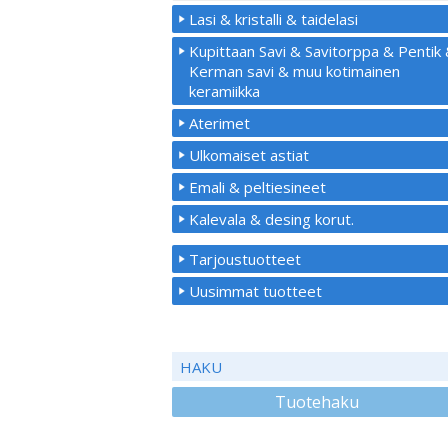
Lasi & kristalli & taidelasi
Kupittaan Savi & Savitorppa & Pentik
Kerman savi & muu kotimainen
keramiikka
Aterimet
Ulkomaiset astiat
Emali & peltiesineet
Kalevala & desing korut.
Tarjoustuotteet
Uusimmat tuotteet
HAKU
Tuotehaku