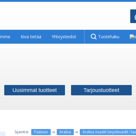
tamme
Kiva tietää
Yhteystiedot
Tuotehaku
Uusimmat tuotteet
Tarjoustuotteet
››
››
Päätaso
Arabia
Arabia ovaalit tarjoiluvadit / lau