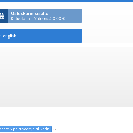
Ostoskorin sisältö
0 tuotetta - Yhteensä 0.00 €
››
taset & paistivadit ja sillivadit