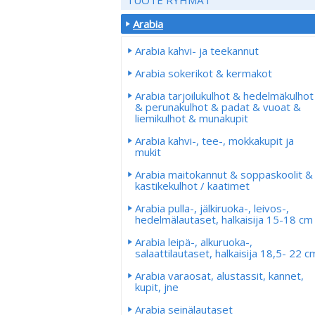
Arabia
Arabia kahvi- ja teekannut
Arabia sokerikot & kermakot
Arabia tarjoilukulhot & hedelmäkulhot
& perunakulhot & padat & vuoat &
liemikulhot & munakupit
Arabia kahvi-, tee-, mokkakupit ja
mukit
Arabia maitokannut & soppaskoolit &
kastikekulhot / kaatimet
Arabia pulla-, jälkiruoka-, leivos-,
hedelmälautaset, halkaisija 15-18 cm
Arabia leipä-, alkuruoka-,
salaattilautaset, halkaisija 18,5- 22 c
Arabia varaosat, alustassit, kannet,
kupit, jne
Arabia seinälautaset