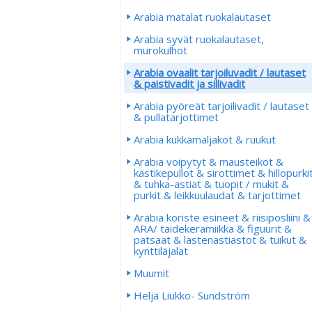
Arabia matalat ruokalautaset
Arabia syvät ruokalautaset,
murokulhot
Arabia ovaalit tarjoiluvadit / lautaset
& paistivadit ja sillivadit
Arabia pyöreät tarjoilivadit / lautaset
& pullatarjottimet
Arabia kukkamaljakot & ruukut
Arabia voipytyt & mausteikot &
kastikepullot & sirottimet & hillopurki
& tuhka-astiat & tuopit / mukit &
purkit & leikkuulaudat & tarjottimet
Arabia koriste esineet & riisiposliini &
ARA/ taidekeramiikka & figuurit &
patsaat & lastenastiastot & tuikut &
kynttiläjalat
Muumit
Heljä Liukko- Sundström