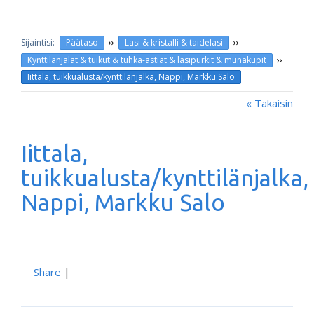
››
››
Päätaso
Lasi & kristalli & taidelasi
››
Kynttilänjalat & tuikut & tuhka-astiat & lasipurkit & munakupit
Iittala, tuikkualusta/kynttilänjalka, Nappi, Markku Salo
« Takaisin
Iittala,
tuikkualusta/kynttilänjalka,
Nappi, Markku Salo
Share
|