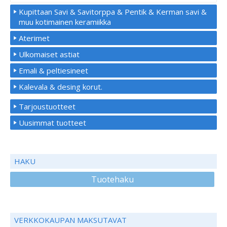
Kupittaan Savi & Savitorppa & Pentik & Kerman savi &
muu kotimainen keramiikka
Aterimet
Ulkomaiset astiat
Emali & peltiesineet
Kalevala & desing korut.
Tarjoustuotteet
Uusimmat tuotteet
HAKU
Tuotehaku
VERKKOKAUPAN MAKSUTAVAT