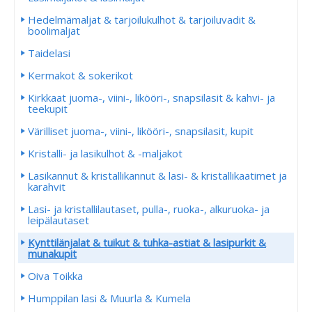
Hedelmämaljat & tarjoilukulhot & tarjoiluvadit &
boolimaljat
Taidelasi
Kermakot & sokerikot
Kirkkaat juoma-, viini-, likööri-, snapsilasit & kahvi- ja
teekupit
Värilliset juoma-, viini-, likööri-, snapsilasit, kupit
Kristalli- ja lasikulhot & -maljakot
Lasikannut & kristallikannut & lasi- & kristallikaatimet ja
karahvit
Lasi- ja kristallilautaset, pulla-, ruoka-, alkuruoka- ja
leipälautaset
Kynttilänjalat & tuikut & tuhka-astiat & lasipurkit &
munakupit
Oiva Toikka
Humppilan lasi & Muurla & Kumela