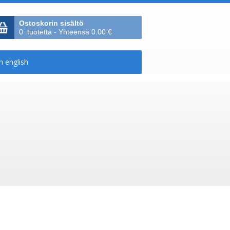
Ostoskorin sisältö
0 tuotetta - Yhteensä 0.00 €