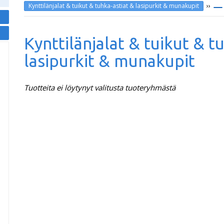
››
Kynttilänjalat & tuikut & tuhka-astiat & lasipurkit & munakupit
Kynttilänjalat & tuikut & t
lasipurkit & munakupit
Tuotteita ei löytynyt valitusta tuoteryhmästä