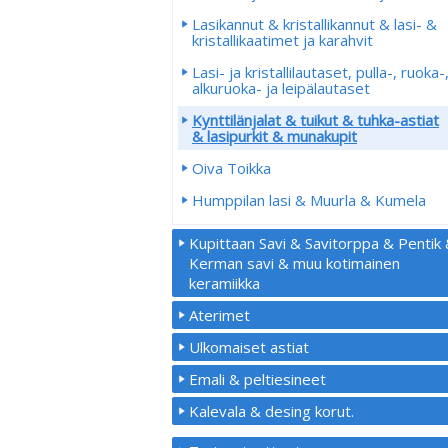
Lasikannut & kristallikannut & lasi- &
kristallikaatimet ja karahvit
Lasi- ja kristallilautaset, pulla-, ruoka-
alkuruoka- ja leipälautaset
Kynttilänjalat & tuikut & tuhka-astiat
& lasipurkit & munakupit
Oiva Toikka
Humppilan lasi & Muurla & Kumela
Kupittaan Savi & Savitorppa & Pentik
Kerman savi & muu kotimainen
keramiikka
Aterimet
Ulkomaiset astiat
Emali & peltiesineet
Kalevala & desing korut.