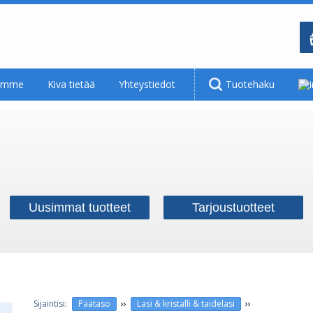
tamme
Kiva tietää
Yhteystiedot
Tuotehaku
Uusimmat tuotteet
Tarjoustuotteet
››
››
Päätaso
Lasi & kristalli & taidelasi