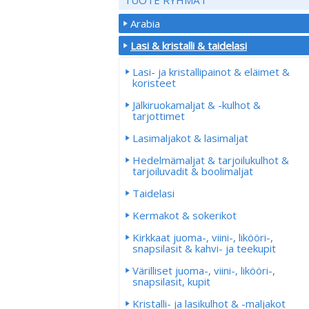
Arabia
Lasi & kristalli & taidelasi
Lasi- ja kristallipainot & eläimet &
koristeet
Jälkiruokamaljat & -kulhot &
tarjottimet
Lasimaljakot & lasimaljat
Hedelmämaljat & tarjoilukulhot &
tarjoiluvadit & boolimaljat
Taidelasi
Kermakot & sokerikot
Kirkkaat juoma-, viini-, likööri-,
snapsilasit & kahvi- ja teekupit
Värilliset juoma-, viini-, likööri-,
snapsilasit, kupit
Kristalli- ja lasikulhot & -maljakot