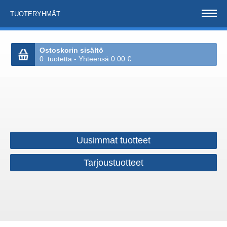
TUOTERYHMÄT
Ostoskorin sisältö
0 tuotetta - Yhteensä 0.00 €
Uusimmat tuotteet
Tarjoustuotteet