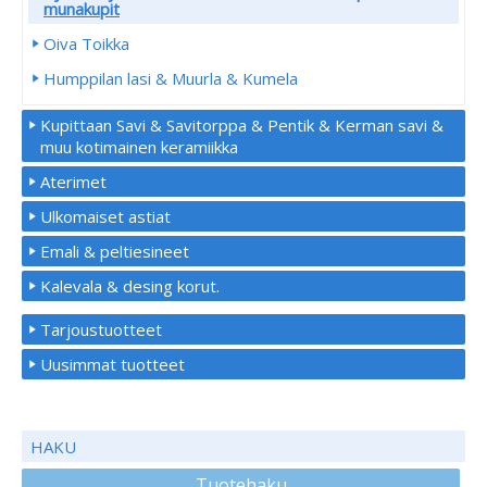
munakupit
Oiva Toikka
Humppilan lasi & Muurla & Kumela
Kupittaan Savi & Savitorppa & Pentik & Kerman savi &
muu kotimainen keramiikka
Aterimet
Ulkomaiset astiat
Emali & peltiesineet
Kalevala & desing korut.
Tarjoustuotteet
Uusimmat tuotteet
HAKU
Tuotehaku