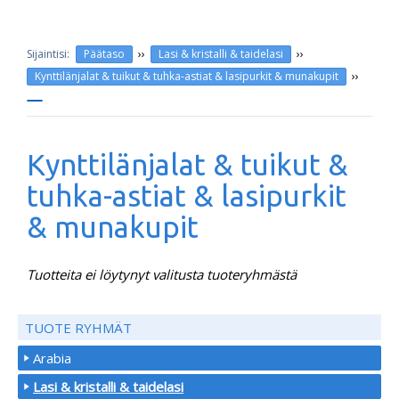
››
››
Päätaso
Lasi & kristalli & taidelasi
››
Kynttilänjalat & tuikut & tuhka-astiat & lasipurkit & munakupit
Kynttilänjalat & tuikut &
tuhka-astiat & lasipurkit
& munakupit
Tuotteita ei löytynyt valitusta tuoteryhmästä
TUOTE RYHMÄT
Arabia
Lasi & kristalli & taidelasi