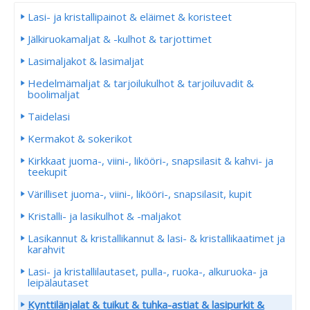
Lasi- ja kristallipainot & eläimet & koristeet
Jälkiruokamaljat & -kulhot & tarjottimet
Lasimaljakot & lasimaljat
Hedelmämaljat & tarjoilukulhot & tarjoiluvadit &
boolimaljat
Taidelasi
Kermakot & sokerikot
Kirkkaat juoma-, viini-, likööri-, snapsilasit & kahvi- ja
teekupit
Värilliset juoma-, viini-, likööri-, snapsilasit, kupit
Kristalli- ja lasikulhot & -maljakot
Lasikannut & kristallikannut & lasi- & kristallikaatimet ja
karahvit
Lasi- ja kristallilautaset, pulla-, ruoka-, alkuruoka- ja
leipälautaset
Kynttilänjalat & tuikut & tuhka-astiat & lasipurkit &