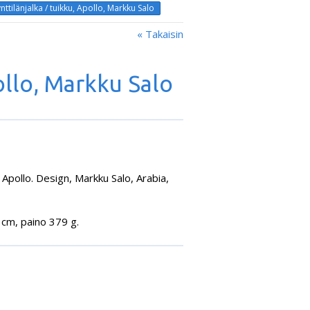
nttilänjalka / tuikku, Apollo, Markku Salo
« Takaisin
ollo, Markku Salo
, Apollo. Design, Markku Salo, Arabia,
 cm, paino 379 g.