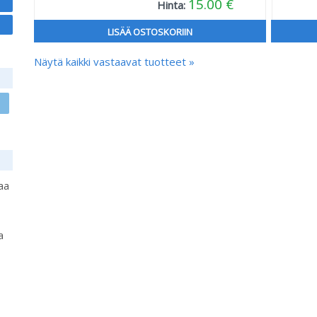
15.00 €
Hinta:
LISÄÄ OSTOSKORIIN
Näytä kaikki vastaavat tuotteet »
aa
a