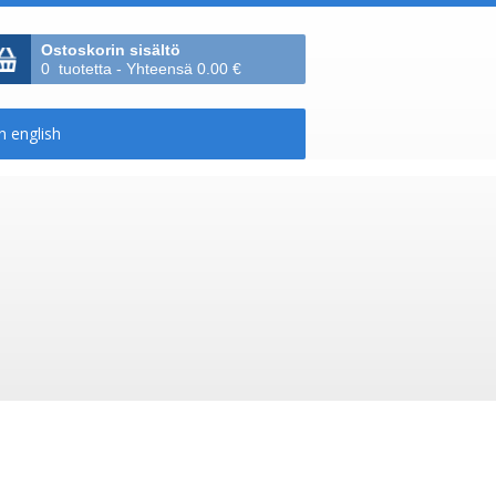
Ostoskorin sisältö
0 tuotetta - Yhteensä 0.00 €