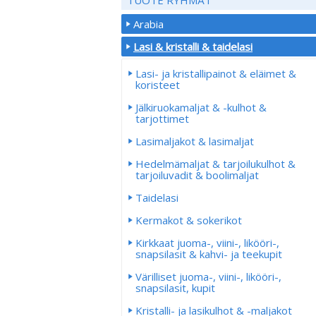
Arabia
Lasi & kristalli & taidelasi
Lasi- ja kristallipainot & eläimet &
koristeet
Jälkiruokamaljat & -kulhot &
tarjottimet
Lasimaljakot & lasimaljat
Hedelmämaljat & tarjoilukulhot &
tarjoiluvadit & boolimaljat
Taidelasi
Kermakot & sokerikot
Kirkkaat juoma-, viini-, likööri-,
snapsilasit & kahvi- ja teekupit
Värilliset juoma-, viini-, likööri-,
snapsilasit, kupit
Kristalli- ja lasikulhot & -maljakot