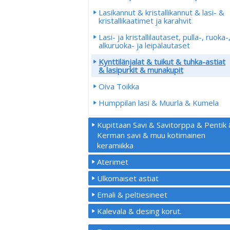
Lasikannut & kristallikannut & lasi- &
kristallikaatimet ja karahvit
Lasi- ja kristallilautaset, pulla-, ruoka-
alkuruoka- ja leipälautaset
Kynttilänjalat & tuikut & tuhka-astiat
& lasipurkit & munakupit
Oiva Toikka
Humppilan lasi & Muurla & Kumela
Kupittaan Savi & Savitorppa & Pentik
Kerman savi & muu kotimainen
keramiikka
Aterimet
Ulkomaiset astiat
Emali & peltiesineet
Kalevala & desing korut.