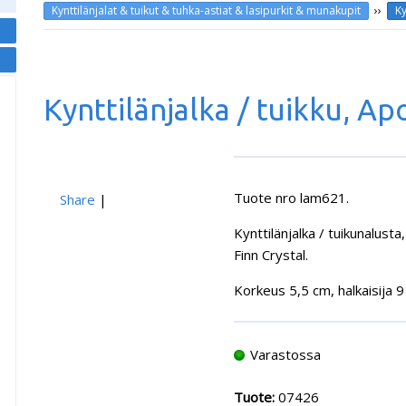
››
Kynttilänjalat & tuikut & tuhka-astiat & lasipurkit & munakupit
Ky
Kynttilänjalka / tuikku, Ap
Tuote nro lam621.
Share
|
Kynttilänjalka / tuikunalusta
Finn Crystal.
Korkeus 5,5 cm, halkaisija 9
Varastossa
Tuote:
07426