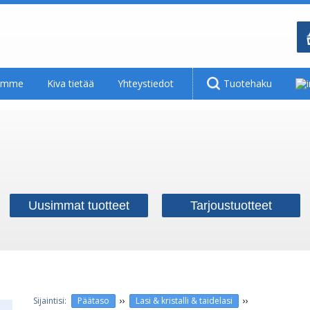
tamme
Kiva tietää
Yhteystiedot
Tuotehaku
Uusimmat tuotteet
Tarjoustuotteet
››
››
Päätaso
Lasi & kristalli & taidelasi