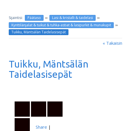
››
››
Päätaso
Lasi & kristalli & taidelasi
››
Kynttilänjalat & tuikut & tuhka-astiat & lasipurkit & munakupit
Tuikku, Mäntsälän Taidelasisepät
« Takaisin
Tuikku, Mäntsälän
Taidelasisepät
Share
|