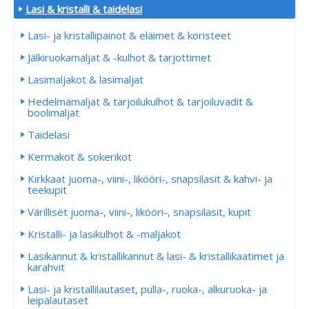
Lasi & kristalli & taidelasi
Lasi- ja kristallipainot & eläimet & koristeet
Jälkiruokamaljat & -kulhot & tarjottimet
Lasimaljakot & lasimaljat
Hedelmämaljat & tarjoilukulhot & tarjoiluvadit &
boolimaljat
Taidelasi
Kermakot & sokerikot
Kirkkaat juoma-, viini-, likööri-, snapsilasit & kahvi- ja
teekupit
Värilliset juoma-, viini-, likööri-, snapsilasit, kupit
Kristalli- ja lasikulhot & -maljakot
Lasikannut & kristallikannut & lasi- & kristallikaatimet ja
karahvit
Lasi- ja kristallilautaset, pulla-, ruoka-, alkuruoka- ja
leipälautaset