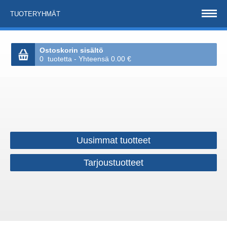
TUOTERYHMÄT
Ostoskorin sisältö
0 tuotetta - Yhteensä 0.00 €
Uusimmat tuotteet
Tarjoustuotteet