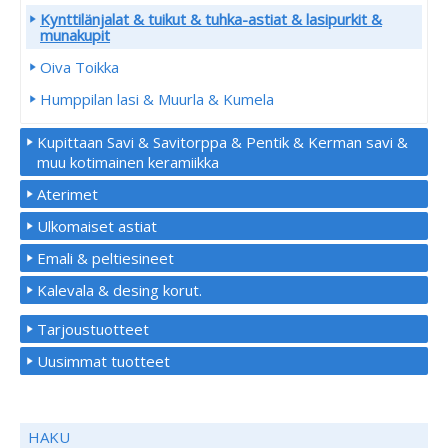
Kynttilänjalat & tuikut & tuhka-astiat & lasipurkit &
munakupit
Oiva Toikka
Humppilan lasi & Muurla & Kumela
Kupittaan Savi & Savitorppa & Pentik & Kerman savi &
muu kotimainen keramiikka
Aterimet
Ulkomaiset astiat
Emali & peltiesineet
Kalevala & desing korut.
Tarjoustuotteet
Uusimmat tuotteet
HAKU