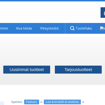
tamme
Kiva tietää
Yhteystiedot
Tuotehaku
Uusimmat tuotteet
Tarjoustuotteet
››
››
Päätaso
Lasi & kristalli & taidelasi