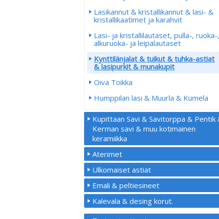
Lasikannut & kristallikannut & lasi- &
kristallikaatimet ja karahvit
Lasi- ja kristallilautaset, pulla-, ruoka-
alkuruoka- ja leipälautaset
Kynttilänjalat & tuikut & tuhka-astiat
& lasipurkit & munakupit
Oiva Toikka
Humppilan lasi & Muurla & Kumela
Kupittaan Savi & Savitorppa & Pentik
Kerman savi & muu kotimainen
keramiikka
Aterimet
Ulkomaiset astiat
Emali & peltiesineet
Kalevala & desing korut.