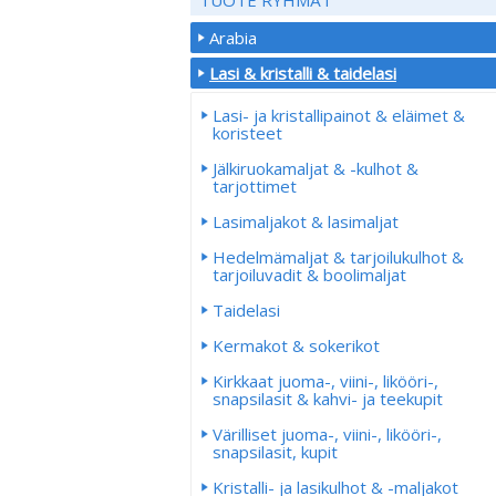
Arabia
Lasi & kristalli & taidelasi
Lasi- ja kristallipainot & eläimet &
koristeet
Jälkiruokamaljat & -kulhot &
tarjottimet
Lasimaljakot & lasimaljat
Hedelmämaljat & tarjoilukulhot &
tarjoiluvadit & boolimaljat
Taidelasi
Kermakot & sokerikot
Kirkkaat juoma-, viini-, likööri-,
snapsilasit & kahvi- ja teekupit
Värilliset juoma-, viini-, likööri-,
snapsilasit, kupit
Kristalli- ja lasikulhot & -maljakot