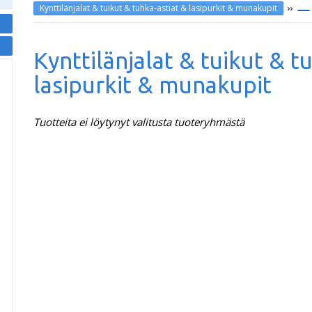
››
Kynttilänjalat & tuikut & tuhka-astiat & lasipurkit & munakupit
Kynttilänjalat & tuikut & t
lasipurkit & munakupit
Tuotteita ei löytynyt valitusta tuoteryhmästä