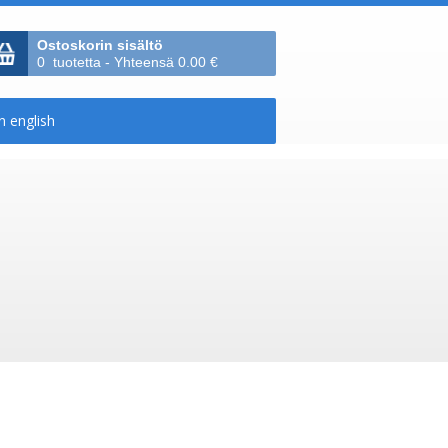
Ostoskorin sisältö
0 tuotetta - Yhteensä 0.00 €