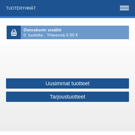
TUOTERYHMÄT
Ostoskorin sisältö
0 tuotetta - Yhteensä 0.00 €
Uusimmat tuotteet
Tarjoustuotteet