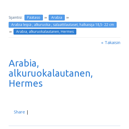
››
››
Päätaso
Arabia
Arabia leipä-, alkuruoka-, salaattilautaset, halkaisija 18,5- 22 cm
››
Arabia, alkuruokalautanen, Hermes
« Takaisin
Arabia,
alkuruokalautanen,
Hermes
Share
|