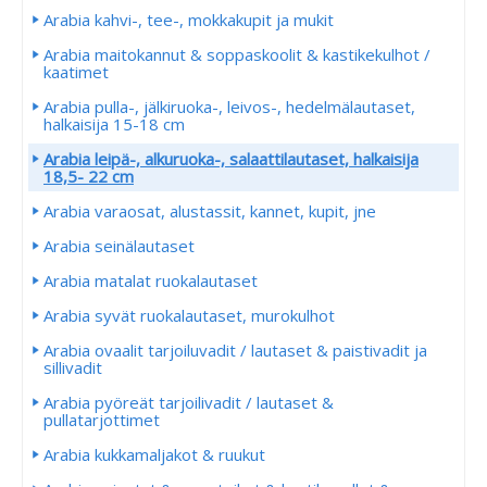
Arabia kahvi-, tee-, mokkakupit ja mukit
Arabia maitokannut & soppaskoolit & kastikekulhot /
kaatimet
Arabia pulla-, jälkiruoka-, leivos-, hedelmälautaset,
halkaisija 15-18 cm
Arabia leipä-, alkuruoka-, salaattilautaset, halkaisija
18,5- 22 cm
Arabia varaosat, alustassit, kannet, kupit, jne
Arabia seinälautaset
Arabia matalat ruokalautaset
Arabia syvät ruokalautaset, murokulhot
Arabia ovaalit tarjoiluvadit / lautaset & paistivadit ja
sillivadit
Arabia pyöreät tarjoilivadit / lautaset &
pullatarjottimet
Arabia kukkamaljakot & ruukut