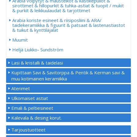
Arabia voipytyt & mausteikot & kastikepullot &
sirottimet & hillopurkit & tuhka-astiat & tuopit / mukit
& purkit & leikkuulaudat & tarjottimet
Arabia koriste esineet & riisiposliini & ARA/
taidekeramiikka & figuurit & patsaat & lastenastiastot
& tuikut & kynttiläjalat
Muumit
Heljä Liukko- Sundström
Lasi & kristalli & taidelasi
Kupittaan Savi & Savitorppa & Pentik & Kerman savi &
muu kotimainen keramiikka
Aterimet
Ulkomaiset astiat
Emali & peltiesineet
Kalevala & desing korut.
Tarjoustuotteet