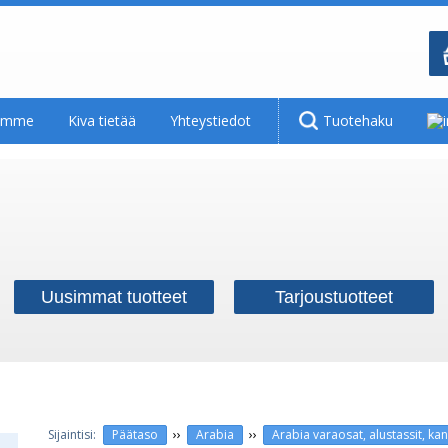
tamme
Kiva tietää
Yhteystiedot
Tuotehaku
Uusimmat tuotteet
Tarjoustuotteet
››
››
Päätaso
Arabia
Arabia varaosat, alustassit, kan