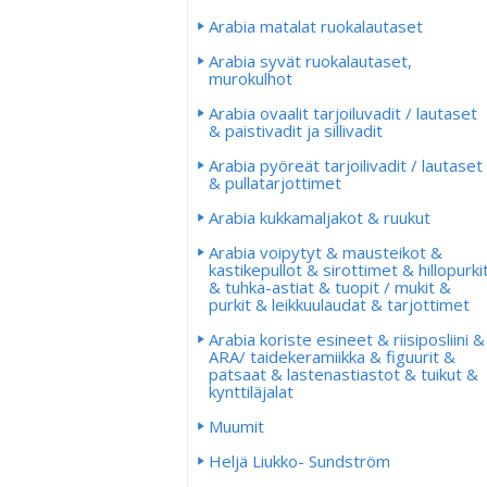
Arabia matalat ruokalautaset
Arabia syvät ruokalautaset,
murokulhot
Arabia ovaalit tarjoiluvadit / lautaset
& paistivadit ja sillivadit
Arabia pyöreät tarjoilivadit / lautaset
& pullatarjottimet
Arabia kukkamaljakot & ruukut
Arabia voipytyt & mausteikot &
kastikepullot & sirottimet & hillopurki
& tuhka-astiat & tuopit / mukit &
purkit & leikkuulaudat & tarjottimet
Arabia koriste esineet & riisiposliini &
ARA/ taidekeramiikka & figuurit &
patsaat & lastenastiastot & tuikut &
kynttiläjalat
Muumit
Heljä Liukko- Sundström