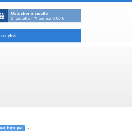
Ostoskorin sisältö
0 tuotetta - Yhteensä 0.00 €
››
net, kupit, jne