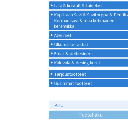
Lasi & kristalli & taidelasi
Kupittaan Savi & Savitorppa & Pentik
Kerman savi & muu kotimainen
keramiikka
Aterimet
Ulkomaiset astiat
Emali & peltiesineet
Kalevala & desing korut.
Tarjoustuotteet
Uusimmat tuotteet
HAKU
Tuotehaku