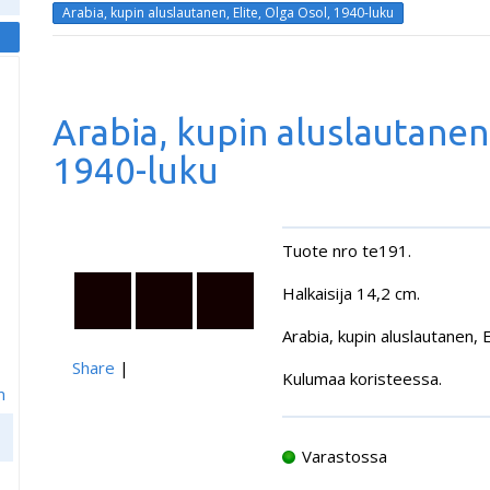
Arabia, kupin aluslautanen, Elite, Olga Osol, 1940-luku
Arabia, kupin aluslautanen,
1940-luku
Tuote nro te191.
Halkaisija 14,2 cm.
Arabia, kupin aluslautanen, 
Share
|
Kulumaa koristeessa.
m
Varastossa