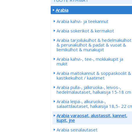
Arabia
Arabia kahvi- ja teekannut
Arabia sokerikot & kermakot
Arabia tarjoilukulhot & hedelmäkulhot
& perunakulhot & padat & vuoat &
liemikulhot & munakupit
Arabia kahvi-, tee-, mokkakupit ja
mukit
Arabia maitokannut & soppaskoolit &
kastikekulhot / kaatimet
Arabia pulla-, jälkiruoka-, leivos-,
hedelmälautaset, halkaisija 15-18 cm
Arabia leipä-, alkuruoka-,
salaattilautaset, halkaisija 18,5- 22 c
Arabia varaosat, alustassit, kannet,
kupit, jne
Arabia seinälautaset