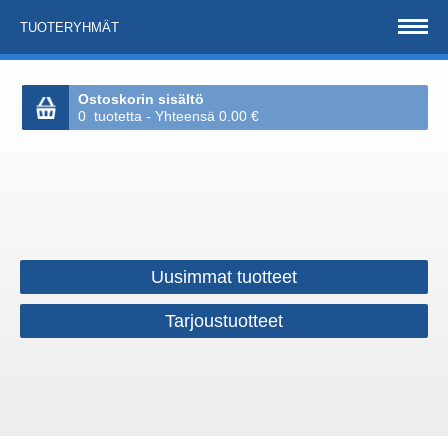
TUOTERYHMÄT
Ostoskorin sisältö
0 tuotetta - Yhteensä 0.00 €
Uusimmat tuotteet
Tarjoustuotteet