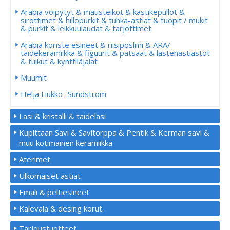
Arabia voipytyt & mausteikot & kastikepullot &
sirottimet & hillopurkit & tuhka-astiat & tuopit / mukit
& purkit & leikkuulaudat & tarjottimet
Arabia koriste esineet & riisiposliini & ARA/
taidekeramiikka & figuurit & patsaat & lastenastiastot
& tuikut & kynttiläjalat
Muumit
Heljä Liukko- Sundström
Lasi & kristalli & taidelasi
Kupittaan Savi & Savitorppa & Pentik & Kerman savi &
muu kotimainen keramiikka
Aterimet
Ulkomaiset astiat
Emali & peltiesineet
Kalevala & desing korut.
Tarjoustuotteet