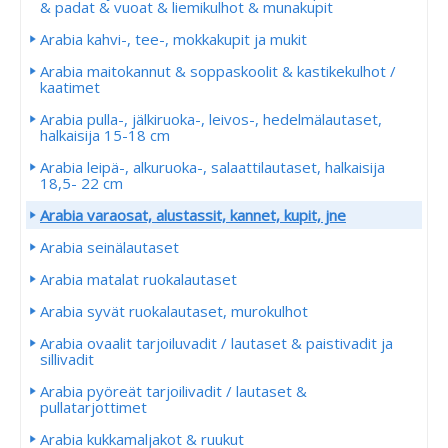
& padat & vuoat & liemikulhot & munakupit
Arabia kahvi-, tee-, mokkakupit ja mukit
Arabia maitokannut & soppaskoolit & kastikekulhot /
kaatimet
Arabia pulla-, jälkiruoka-, leivos-, hedelmälautaset,
halkaisija 15-18 cm
Arabia leipä-, alkuruoka-, salaattilautaset, halkaisija
18,5- 22 cm
Arabia varaosat, alustassit, kannet, kupit, jne
Arabia seinälautaset
Arabia matalat ruokalautaset
Arabia syvät ruokalautaset, murokulhot
Arabia ovaalit tarjoiluvadit / lautaset & paistivadit ja
sillivadit
Arabia pyöreät tarjoilivadit / lautaset &
pullatarjottimet
Arabia kukkamaljakot & ruukut