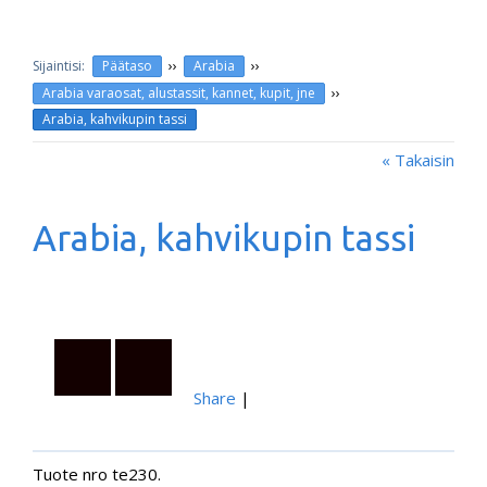
››
››
Päätaso
Arabia
››
Arabia varaosat, alustassit, kannet, kupit, jne
Arabia, kahvikupin tassi
« Takaisin
Arabia, kahvikupin tassi
Share
|
Tuote nro te230.