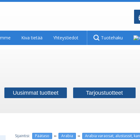
tamme
Kiva tietää
Yhteystiedot
Tuotehaku
Uusimmat tuotteet
Tarjoustuotteet
››
››
Päätaso
Arabia
Arabia varaosat, alustassit, kan