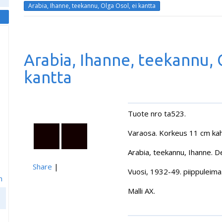
Arabia, Ihanne, teekannu, Olga Osol, ei kantta
Arabia, Ihanne, teekannu, 
kantta
Tuote nro ta523.
Varaosa. Korkeus 11 cm kah
Arabia, teekannu, Ihanne. De
Share
|
Vuosi, 1932-49. piippuleima
m
Malli AX.