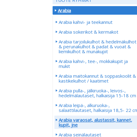
Arabia
Arabia kahvi- ja teekannut
Arabia sokerikot & kermakot
Arabia tarjoilukulhot & hedelmäkulhot
& perunakulhot & padat & vuoat &
liemikulhot & munakupit
Arabia kahvi-, tee-, mokkakupit ja
mukit
Arabia maitokannut & soppaskoolit &
kastikekulhot / kaatimet
Arabia pulla-, jälkiruoka-, leivos-,
hedelmälautaset, halkaisija 15-18 cm
Arabia leipä-, alkuruoka-,
salaattilautaset, halkaisija 18,5- 22 c
Arabia varaosat, alustassit, kannet,
kupit, jne
Arabia seinälautaset