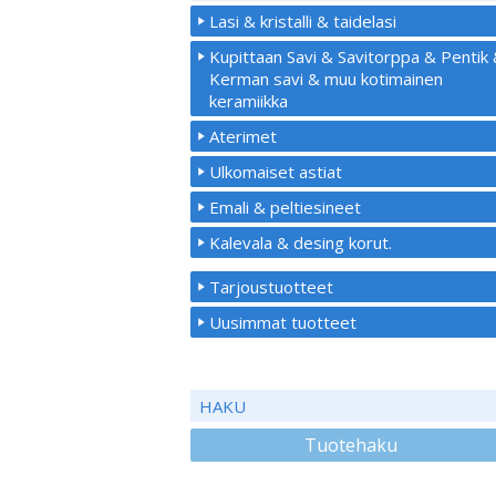
Lasi & kristalli & taidelasi
Kupittaan Savi & Savitorppa & Pentik
Kerman savi & muu kotimainen
keramiikka
Aterimet
Ulkomaiset astiat
Emali & peltiesineet
Kalevala & desing korut.
Tarjoustuotteet
Uusimmat tuotteet
HAKU
Tuotehaku