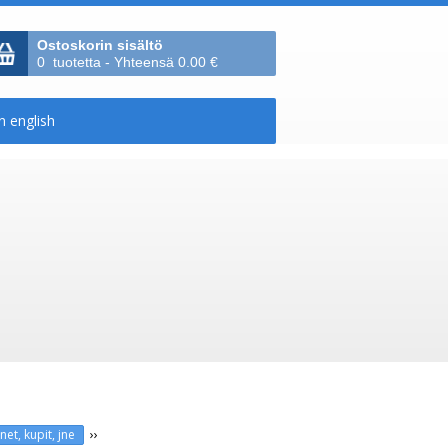
Ostoskorin sisältö
0 tuotetta - Yhteensä 0.00 €
››
net, kupit, jne