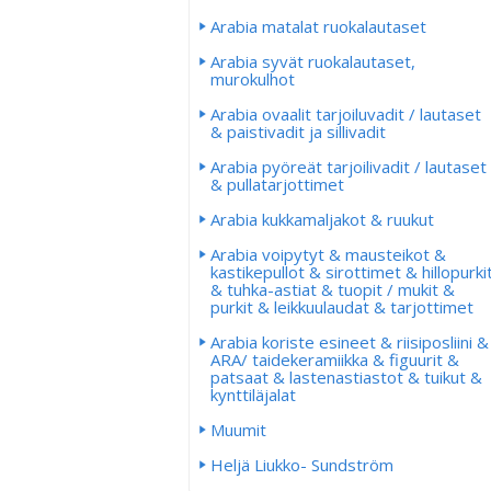
Arabia matalat ruokalautaset
Arabia syvät ruokalautaset,
murokulhot
Arabia ovaalit tarjoiluvadit / lautaset
& paistivadit ja sillivadit
Arabia pyöreät tarjoilivadit / lautaset
& pullatarjottimet
Arabia kukkamaljakot & ruukut
Arabia voipytyt & mausteikot &
kastikepullot & sirottimet & hillopurki
& tuhka-astiat & tuopit / mukit &
purkit & leikkuulaudat & tarjottimet
Arabia koriste esineet & riisiposliini &
ARA/ taidekeramiikka & figuurit &
patsaat & lastenastiastot & tuikut &
kynttiläjalat
Muumit
Heljä Liukko- Sundström