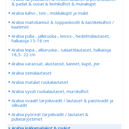
& padat & vuoat & liemikulhot & munakupit
Arabia kahvi-, tee-, mokkakupit ja mukit
Arabia maitokannut & soppaskoolit & kastikekulhot /
kaatimet
Arabia pulla-, jälkiruoka-, leivos-, hedelmälautaset,
halkaisija 15-18 cm
Arabia leipä-, alkuruoka-, salaattilautaset, halkaisija
18,5- 22 cm
Arabia varaosat, alustassit, kannet, kupit, jne
Arabia seinälautaset
Arabia matalat ruokalautaset
Arabia syvät ruokalautaset, murokulhot
Arabia ovaalit tarjoiluvadit / lautaset & paistivadit ja
sillivadit
Arabia pyöreät tarjoilivadit / lautaset &
pullatarjottimet
Arabia kukkamaljakot & ruukut