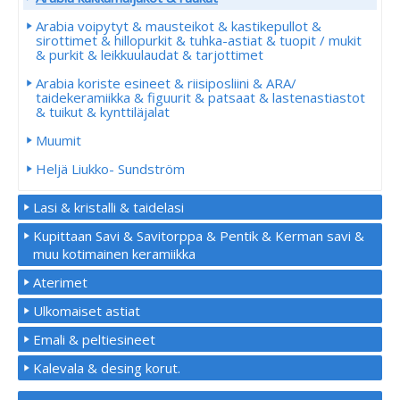
Arabia voipytyt & mausteikot & kastikepullot &
sirottimet & hillopurkit & tuhka-astiat & tuopit / mukit
& purkit & leikkuulaudat & tarjottimet
Arabia koriste esineet & riisiposliini & ARA/
taidekeramiikka & figuurit & patsaat & lastenastiastot
& tuikut & kynttiläjalat
Muumit
Heljä Liukko- Sundström
Lasi & kristalli & taidelasi
Kupittaan Savi & Savitorppa & Pentik & Kerman savi &
muu kotimainen keramiikka
Aterimet
Ulkomaiset astiat
Emali & peltiesineet
Kalevala & desing korut.