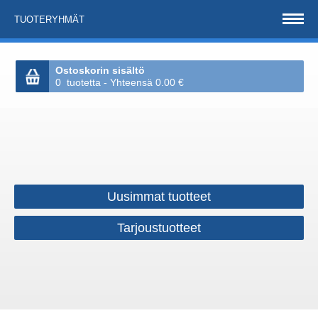
TUOTERYHMÄT
Ostoskorin sisältö
0 tuotetta - Yhteensä 0.00 €
Uusimmat tuotteet
Tarjoustuotteet