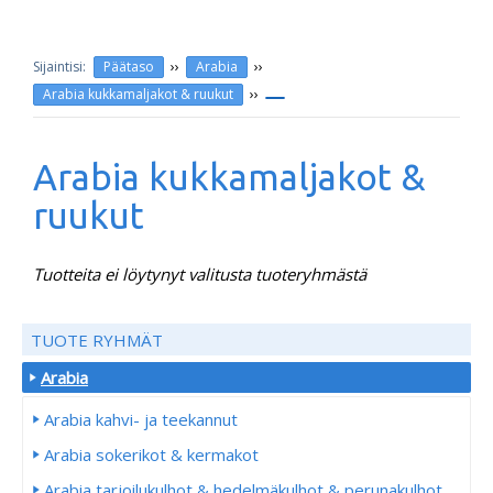
››
››
Päätaso
Arabia
››
Arabia kukkamaljakot & ruukut
Arabia kukkamaljakot &
ruukut
Tuotteita ei löytynyt valitusta tuoteryhmästä
TUOTE RYHMÄT
Arabia
Arabia kahvi- ja teekannut
Arabia sokerikot & kermakot
Arabia tarjoilukulhot & hedelmäkulhot & perunakulhot