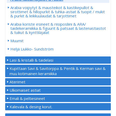
Arabia voipytyt & mausteikot & kastikepullot &
sirottimet & hillopurkit & tuhka-astiat & tuopit / mukit
& purkit & leikkuulaudat & tarjottimet
Arabia koriste esineet & riisiposliini & ARA/
taidekeramiikka & figuurit & patsaat & lastenastiastot
& tuikut & kynttiläjalat
Muumit
Heljä Liukko- Sundström
Lasi & kristalli & taidelasi
Kupittaan Savi & Savitorppa & Pentik & Kerman savi &
muu kotimainen keramiikka
Aterimet
Ulkomaiset astiat
Emali & peltiesineet
Kalevala & desing korut.