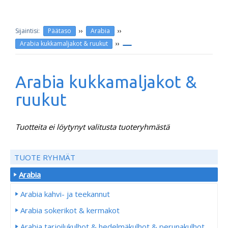
››
››
Päätaso
Arabia
››
Arabia kukkamaljakot & ruukut
Arabia kukkamaljakot &
ruukut
Tuotteita ei löytynyt valitusta tuoteryhmästä
TUOTE RYHMÄT
Arabia
Arabia kahvi- ja teekannut
Arabia sokerikot & kermakot
Arabia tarjoilukulhot & hedelmäkulhot & perunakulhot