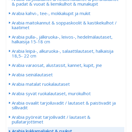
& padat & vuoat & liemikulhot & munakupit
Arabia kahvi-, tee-, mokkakupit ja mukit
Arabia maitokannut & soppaskoolit & kastikekulhot /
kaatimet
Arabia pulla-, jälkiruoka-, leivos-, hedelmälautaset,
halkaisija 15-18 cm
Arabia leipä-, alkuruoka-, salaattilautaset, halkaisija
18,5- 22 cm
Arabia varaosat, alustassit, kannet, kupit, jne
Arabia seinälautaset
Arabia matalat ruokalautaset
Arabia syvät ruokalautaset, murokulhot
Arabia ovaalit tarjoiluvadit / lautaset & paistivadit ja
sillivadit
Arabia pyöreät tarjoilivadit / lautaset &
pullatarjottimet
Arabia kukkamaljakot & ruukut