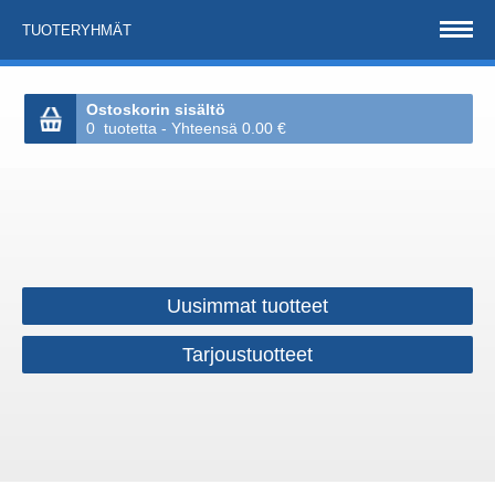
TUOTERYHMÄT
Ostoskorin sisältö
0 tuotetta - Yhteensä 0.00 €
Uusimmat tuotteet
Tarjoustuotteet