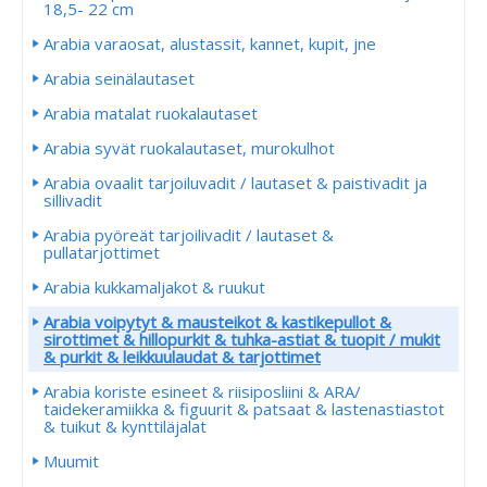
18,5- 22 cm
Arabia varaosat, alustassit, kannet, kupit, jne
Arabia seinälautaset
Arabia matalat ruokalautaset
Arabia syvät ruokalautaset, murokulhot
Arabia ovaalit tarjoiluvadit / lautaset & paistivadit ja
sillivadit
Arabia pyöreät tarjoilivadit / lautaset &
pullatarjottimet
Arabia kukkamaljakot & ruukut
Arabia voipytyt & mausteikot & kastikepullot &
sirottimet & hillopurkit & tuhka-astiat & tuopit / mukit
& purkit & leikkuulaudat & tarjottimet
Arabia koriste esineet & riisiposliini & ARA/
taidekeramiikka & figuurit & patsaat & lastenastiastot
& tuikut & kynttiläjalat
Muumit