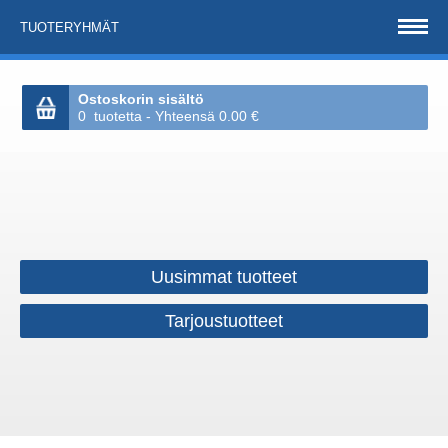
TUOTERYHMÄT
Ostoskorin sisältö
0 tuotetta - Yhteensä 0.00 €
Uusimmat tuotteet
Tarjoustuotteet