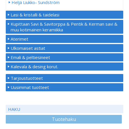
Heljä Liukko- Sundström
Lasi & kristalli & taidelasi
Kupittaan Savi & Savitorppa & Pentik & Kerman savi &
muu kotimainen keramiikka
Aterimet
Ulkomaiset astiat
Emali & peltiesineet
Kalevala & desing korut.
Tarjoustuotteet
Uusimmat tuotteet
HAKU
Tuotehaku