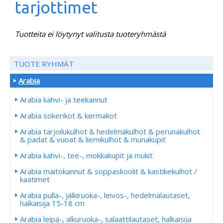
tarjottimet
Tuotteita ei löytynyt valitusta tuoteryhmästä
TUOTE RYHMÄT
Arabia
Arabia kahvi- ja teekannut
Arabia sokerikot & kermakot
Arabia tarjoilukulhot & hedelmäkulhot & perunakulhot
& padat & vuoat & liemikulhot & munakupit
Arabia kahvi-, tee-, mokkakupit ja mukit
Arabia maitokannut & soppaskoolit & kastikekulhot /
kaatimet
Arabia pulla-, jälkiruoka-, leivos-, hedelmälautaset,
halkaisija 15-18 cm
Arabia leipä-, alkuruoka-, salaattilautaset, halkaisija