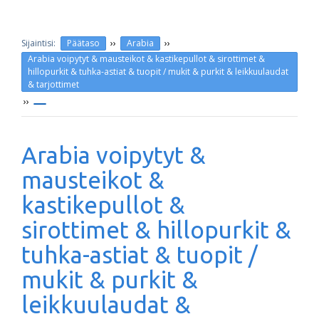
››
››
Päätaso
Arabia
Arabia voipytyt & mausteikot & kastikepullot & sirottimet &
hillopurkit & tuhka-astiat & tuopit / mukit & purkit & leikkuulaudat
& tarjottimet
››
Arabia voipytyt &
mausteikot &
kastikepullot &
sirottimet & hillopurkit &
tuhka-astiat & tuopit /
mukit & purkit &
leikkuulaudat &