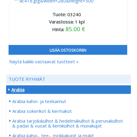
Tuote:
03240
Varastossa:
1
kpl
85.00 €
Hinta:
LISÄÄ OSTOSKORIIN
Näytä kaikki vastaavat tuotteet »
TUOTE RYHMÄT
Arabia
Arabia kahvi- ja teekannut
Arabia sokerikot & kermakot
Arabia tarjoilukulhot & hedelmäkulhot & perunakulhot
& padat & vuoat & liemikulhot & munakupit
Arabia kahvi-, tee-, mokkakupit ja mukit