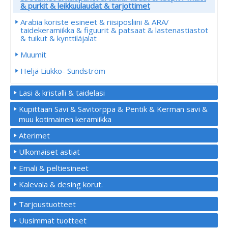
& purkit & leikkuulaudat & tarjottimet
Arabia koriste esineet & riisiposliini & ARA/
taidekeramiikka & figuurit & patsaat & lastenastiastot
& tuikut & kynttiläjalat
Muumit
Heljä Liukko- Sundström
Lasi & kristalli & taidelasi
Kupittaan Savi & Savitorppa & Pentik & Kerman savi &
muu kotimainen keramiikka
Aterimet
Ulkomaiset astiat
Emali & peltiesineet
Kalevala & desing korut.
Tarjoustuotteet
Uusimmat tuotteet