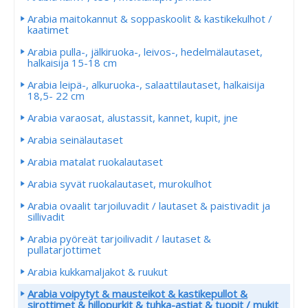
Arabia maitokannut & soppaskoolit & kastikekulhot /
kaatimet
Arabia pulla-, jälkiruoka-, leivos-, hedelmälautaset,
halkaisija 15-18 cm
Arabia leipä-, alkuruoka-, salaattilautaset, halkaisija
18,5- 22 cm
Arabia varaosat, alustassit, kannet, kupit, jne
Arabia seinälautaset
Arabia matalat ruokalautaset
Arabia syvät ruokalautaset, murokulhot
Arabia ovaalit tarjoiluvadit / lautaset & paistivadit ja
sillivadit
Arabia pyöreät tarjoilivadit / lautaset &
pullatarjottimet
Arabia kukkamaljakot & ruukut
Arabia voipytyt & mausteikot & kastikepullot &
sirottimet & hillopurkit & tuhka-astiat & tuopit / mukit