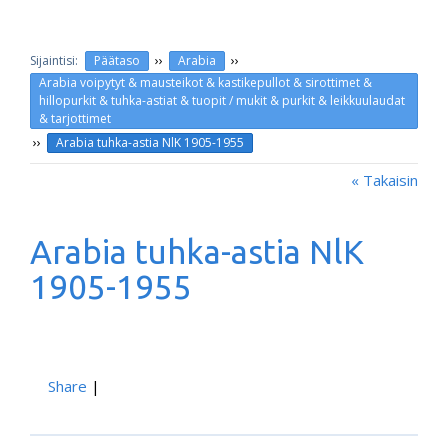
››
››
Päätaso
Arabia
Arabia voipytyt & mausteikot & kastikepullot & sirottimet &
hillopurkit & tuhka-astiat & tuopit / mukit & purkit & leikkuulaudat
& tarjottimet
››
Arabia tuhka-astia NlK 1905-1955
« Takaisin
Arabia tuhka-astia NlK
1905-1955
Share
|