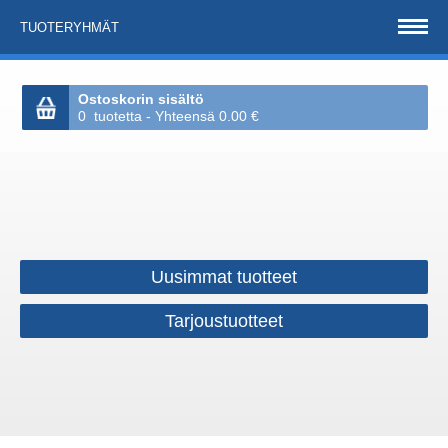
TUOTERYHMÄT
Ostoskorin sisältö
0 tuotetta - Yhteensä 0.00 €
Uusimmat tuotteet
Tarjoustuotteet