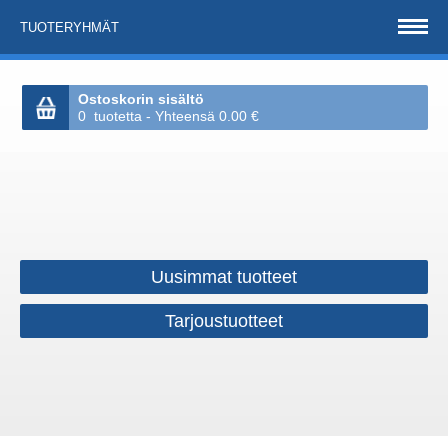
TUOTERYHMÄT
Ostoskorin sisältö
0 tuotetta - Yhteensä 0.00 €
Uusimmat tuotteet
Tarjoustuotteet