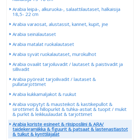
Arabia leipä-, alkuruoka-, salaattilautaset, halkaisija
18,5- 22 cm
Arabia varaosat, alustassit, kannet, kupit, jne
Arabia seinälautaset
Arabia matalat ruokalautaset
Arabia syvät ruokalautaset, murokulhot
Arabia ovaalit tarjoiluvadit / lautaset & paistivadit ja
sillivadit
Arabia pyöreät tarjoilivadit / lautaset &
pullatarjottimet
Arabia kukkamaljakot & ruukut
Arabia voipytyt & mausteikot & kastikepullot &
sirottimet & hillopurkit & tuhka-astiat & tuopit / mukit
& purkit & leikkuulaudat & tarjottimet
Arabia koriste esineet & riisiposliini & ARA/
taidekeramiikka & figuurit & patsaat & lastenastiastot
& tuikut & kynttiläjalat