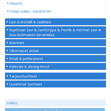
Muumit
Heljä Liukko- Sundström
Lasi & kristalli & taidelasi
Kupittaan Savi & Savitorppa & Pentik & Kerman savi &
muu kotimainen keramiikka
Aterimet
Ulkomaiset astiat
Emali & peltiesineet
Kalevala & desing korut.
Tarjoustuotteet
Uusimmat tuotteet
HAKU