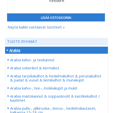
135.00 €
LISÄÄ OSTOSKORIIN
Näytä kaikki vastaavat tuotteet »
TUOTE RYHMÄT
Arabia
Arabia kahvi- ja teekannut
Arabia sokerikot & kermakot
Arabia tarjoilukulhot & hedelmäkulhot & perunakulhot
& padat & vuoat & liemikulhot & munakupit
Arabia kahvi-, tee-, mokkakupit ja mukit
Arabia maitokannut & soppaskoolit & kastikekulhot /
kaatimet
Arabia pulla-, jälkiruoka-, leivos-, hedelmälautaset,
halkaisija 15-18 cm