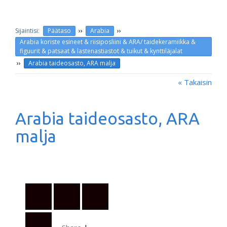
››
››
Päätaso
Arabia
Arabia koriste esineet & riisiposliini & ARA/ taidekeramiikka &
figuurit & patsaat & lastenastiastot & tuikut & kynttiläjalat
››
Arabia taideosasto, ARA malja
« Takaisin
Arabia taideosasto, ARA
malja