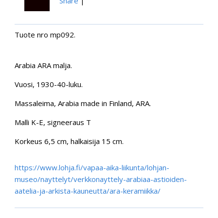
Share
|
Tuote nro mp092.
Arabia ARA malja.
Vuosi, 1930-40-luku.
Massaleima, Arabia made in Finland, ARA.
Malli K-E, signeeraus T
Korkeus 6,5 cm, halkaisija 15 cm.
https://www.lohja.fi/vapaa-aika-liikunta/lohjan-
museo/nayttelyt/verkkonayttely-arabiaa-astioiden-
aatelia-ja-arkista-kauneutta/ara-keramiikka/