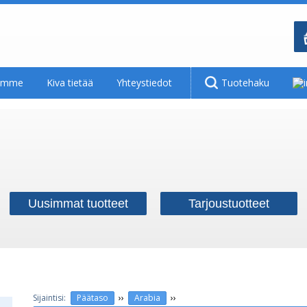
tamme
Kiva tietää
Yhteystiedot
Tuotehaku
Uusimmat tuotteet
Tarjoustuotteet
››
››
Päätaso
Arabia