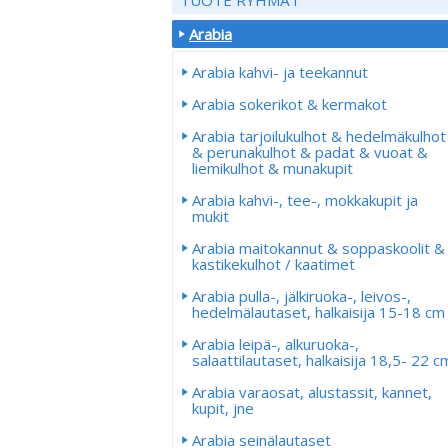
Arabia
Arabia kahvi- ja teekannut
Arabia sokerikot & kermakot
Arabia tarjoilukulhot & hedelmäkulhot
& perunakulhot & padat & vuoat &
liemikulhot & munakupit
Arabia kahvi-, tee-, mokkakupit ja
mukit
Arabia maitokannut & soppaskoolit &
kastikekulhot / kaatimet
Arabia pulla-, jälkiruoka-, leivos-,
hedelmälautaset, halkaisija 15-18 cm
Arabia leipä-, alkuruoka-,
salaattilautaset, halkaisija 18,5- 22 c
Arabia varaosat, alustassit, kannet,
kupit, jne
Arabia seinälautaset