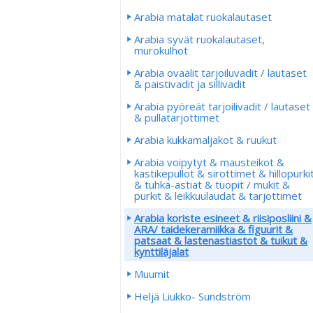
Arabia matalat ruokalautaset
Arabia syvät ruokalautaset,
murokulhot
Arabia ovaalit tarjoiluvadit / lautaset
& paistivadit ja sillivadit
Arabia pyöreät tarjoilivadit / lautaset
& pullatarjottimet
Arabia kukkamaljakot & ruukut
Arabia voipytyt & mausteikot &
kastikepullot & sirottimet & hillopurki
& tuhka-astiat & tuopit / mukit &
purkit & leikkuulaudat & tarjottimet
Arabia koriste esineet & riisiposliini &
ARA/ taidekeramiikka & figuurit &
patsaat & lastenastiastot & tuikut &
kynttiläjalat
Muumit
Heljä Liukko- Sundström