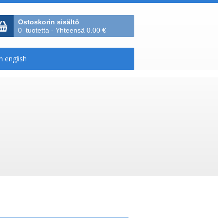
Ostoskorin sisältö
0 tuotetta - Yhteensä 0.00 €