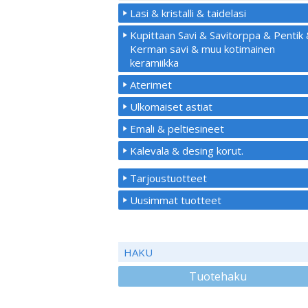
Lasi & kristalli & taidelasi
Kupittaan Savi & Savitorppa & Pentik
Kerman savi & muu kotimainen
keramiikka
Aterimet
Ulkomaiset astiat
Emali & peltiesineet
Kalevala & desing korut.
Tarjoustuotteet
Uusimmat tuotteet
HAKU
Tuotehaku