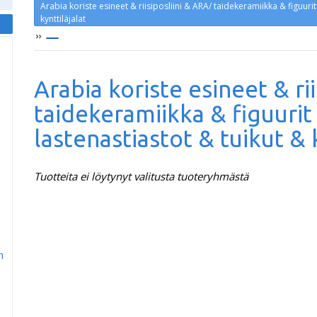
Arabia koriste esineet & riisiposliini & ARA/ taidekeramiikka & figuuri
kynttiläjalat
››
Arabia koriste esineet & ri
taidekeramiikka & figuurit
lastenastiastot & tuikut & k
Tuotteita ei löytynyt valitusta tuoteryhmästä
m