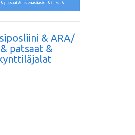
t & patsaat & lastenastiastot & tuikut &
isiposliini & ARA/
 & patsaat &
ynttiläjalat