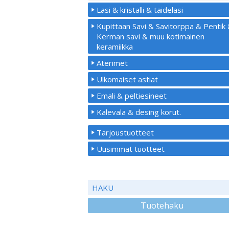
Lasi & kristalli & taidelasi
Kupittaan Savi & Savitorppa & Pentik
Kerman savi & muu kotimainen
keramiikka
Aterimet
Ulkomaiset astiat
Emali & peltiesineet
Kalevala & desing korut.
Tarjoustuotteet
Uusimmat tuotteet
HAKU
Tuotehaku