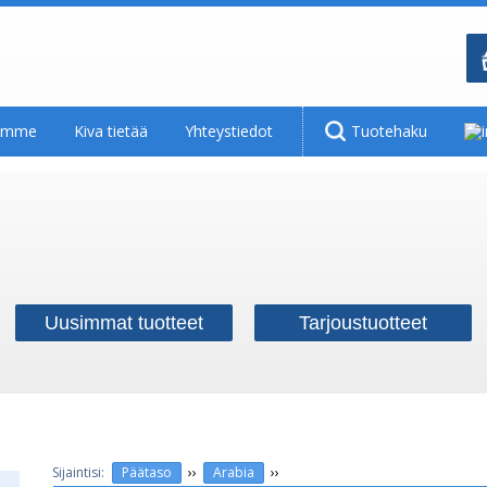
tamme
Kiva tietää
Yhteystiedot
Tuotehaku
Uusimmat tuotteet
Tarjoustuotteet
››
››
Päätaso
Arabia