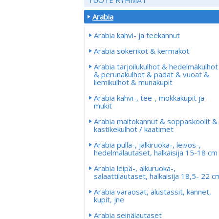
Arabia
Arabia kahvi- ja teekannut
Arabia sokerikot & kermakot
Arabia tarjoilukulhot & hedelmäkulhot
& perunakulhot & padat & vuoat &
liemikulhot & munakupit
Arabia kahvi-, tee-, mokkakupit ja
mukit
Arabia maitokannut & soppaskoolit &
kastikekulhot / kaatimet
Arabia pulla-, jälkiruoka-, leivos-,
hedelmälautaset, halkaisija 15-18 cm
Arabia leipä-, alkuruoka-,
salaattilautaset, halkaisija 18,5- 22 c
Arabia varaosat, alustassit, kannet,
kupit, jne
Arabia seinälautaset