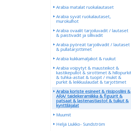
Arabia matalat ruokalautaset
Arabia syvät ruokalautaset,
murokulhot
Arabia ovaalit tarjoiluvadit / lautaset
& paistivadit ja sillivadit
Arabia pyöreät tarjoilivadit / lautaset
& pullatarjottimet
Arabia kukkamaljakot & ruukut
Arabia voipytyt & mausteikot &
kastikepullot & sirottimet & hillopurki
& tuhka-astiat & tuopit / mukit &
purkit & leikkuulaudat & tarjottimet
Arabia koriste esineet & riisiposliini &
ARA/ taidekeramiikka & figuurit &
patsaat & lastenastiastot & tuikut &
kynttiläjalat
Muumit
Heljä Liukko- Sundström