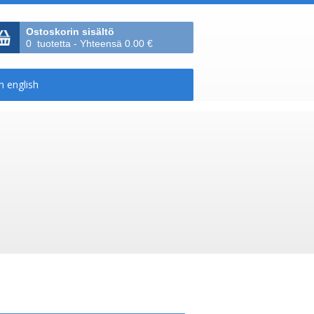
Ostoskorin sisältö
0 tuotetta - Yhteensä 0.00 €