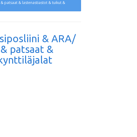
t & patsaat & lastenastiastot & tuikut &
isiposliini & ARA/
 & patsaat &
ynttiläjalat