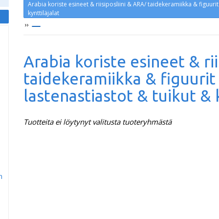
Arabia koriste esineet & riisiposliini & ARA/ taidekeramiikka & figuuri
kynttiläjalat
››
Arabia koriste esineet & ri
taidekeramiikka & figuurit
lastenastiastot & tuikut & k
Tuotteita ei löytynyt valitusta tuoteryhmästä
m