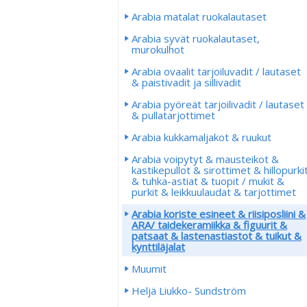
Arabia matalat ruokalautaset
Arabia syvät ruokalautaset,
murokulhot
Arabia ovaalit tarjoiluvadit / lautaset
& paistivadit ja sillivadit
Arabia pyöreät tarjoilivadit / lautaset
& pullatarjottimet
Arabia kukkamaljakot & ruukut
Arabia voipytyt & mausteikot &
kastikepullot & sirottimet & hillopurki
& tuhka-astiat & tuopit / mukit &
purkit & leikkuulaudat & tarjottimet
Arabia koriste esineet & riisiposliini &
ARA/ taidekeramiikka & figuurit &
patsaat & lastenastiastot & tuikut &
kynttiläjalat
Muumit
Heljä Liukko- Sundström