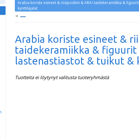
Arabia koriste esineet & riisiposliini & ARA/ taidekeramiikka & figuuri
kynttiläjalat
››
Arabia koriste esineet & ri
taidekeramiikka & figuurit
lastenastiastot & tuikut & k
Tuotteita ei löytynyt valitusta tuoteryhmästä
m