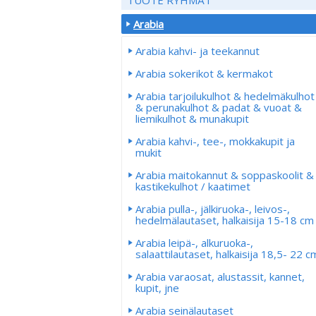
Arabia
Arabia kahvi- ja teekannut
Arabia sokerikot & kermakot
Arabia tarjoilukulhot & hedelmäkulhot
& perunakulhot & padat & vuoat &
liemikulhot & munakupit
Arabia kahvi-, tee-, mokkakupit ja
mukit
Arabia maitokannut & soppaskoolit &
kastikekulhot / kaatimet
Arabia pulla-, jälkiruoka-, leivos-,
hedelmälautaset, halkaisija 15-18 cm
Arabia leipä-, alkuruoka-,
salaattilautaset, halkaisija 18,5- 22 c
Arabia varaosat, alustassit, kannet,
kupit, jne
Arabia seinälautaset