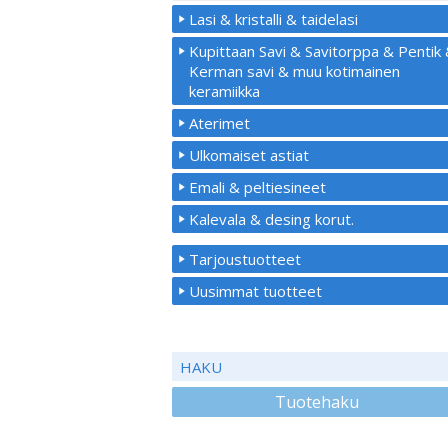
Lasi & kristalli & taidelasi
Kupittaan Savi & Savitorppa & Pentik
Kerman savi & muu kotimainen
keramiikka
Aterimet
Ulkomaiset astiat
Emali & peltiesineet
Kalevala & desing korut.
Tarjoustuotteet
Uusimmat tuotteet
HAKU
Tuotehaku