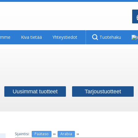
tamme
Kiva tietää
Yhteystiedot
Tuotehaku
Uusimmat tuotteet
Tarjoustuotteet
››
››
Päätaso
Arabia