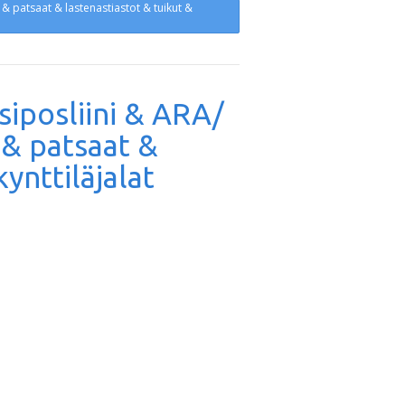
t & patsaat & lastenastiastot & tuikut &
isiposliini & ARA/
 & patsaat &
ynttiläjalat