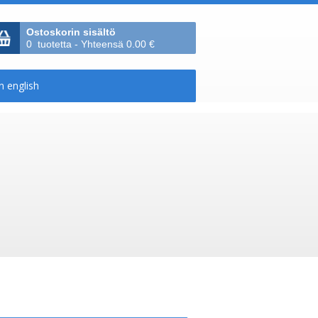
Ostoskorin sisältö
0 tuotetta - Yhteensä 0.00 €