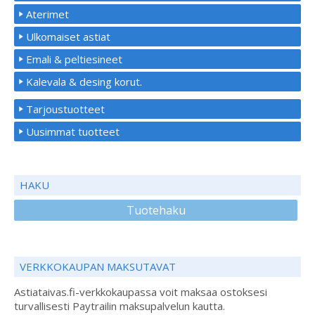
Aterimet
Ulkomaiset astiat
Emali & peltiesineet
Kalevala & desing korut.
Tarjoustuotteet
Uusimmat tuotteet
HAKU
Tuotehaku
VERKKOKAUPAN MAKSUTAVAT
Astiataivas.fi-verkkokaupassa voit maksaa ostoksesi
turvallisesti Paytrailin maksupalvelun kautta.