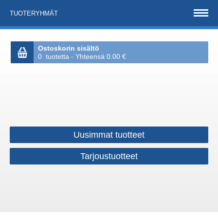
TUOTERYHMÄT
Ostoskorin sisältö
0 tuotetta - Yhteensä 0.00 €
Uusimmat tuotteet
Tarjoustuotteet