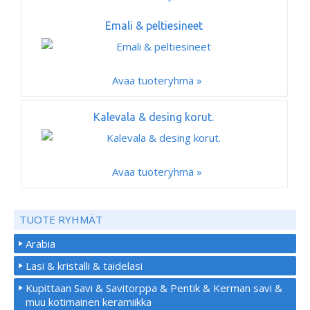
Emali & peltiesineet
Avaa tuoteryhmä »
Kalevala & desing korut.
Avaa tuoteryhmä »
TUOTE RYHMÄT
Arabia
Lasi & kristalli & taidelasi
Kupittaan Savi & Savitorppa & Pentik & Kerman savi &
muu kotimainen keramiikka