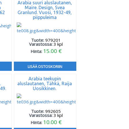
n
Arabia suuri aluslautanen,
a
Maire. Design, Svea
962
Granlund. Vuosi, 1932-49,
piippuleima
Tuote:
979201
Varastossa:
3
kpl
15.00 €
Hinta:
LISÄÄ OSTOSKORIIN
Arabia teekupin
.
aluslautanen, Tähkä, Raija
49.
Uosikkinen.
Tuote:
992605
Varastossa:
3
kpl
10.00 €
Hinta: