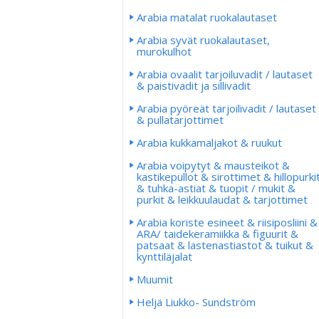
Arabia matalat ruokalautaset
Arabia syvät ruokalautaset,
murokulhot
Arabia ovaalit tarjoiluvadit / lautaset
& paistivadit ja sillivadit
Arabia pyöreät tarjoilivadit / lautaset
& pullatarjottimet
Arabia kukkamaljakot & ruukut
Arabia voipytyt & mausteikot &
kastikepullot & sirottimet & hillopurki
& tuhka-astiat & tuopit / mukit &
purkit & leikkuulaudat & tarjottimet
Arabia koriste esineet & riisiposliini &
ARA/ taidekeramiikka & figuurit &
patsaat & lastenastiastot & tuikut &
kynttiläjalat
Muumit
Heljä Liukko- Sundström