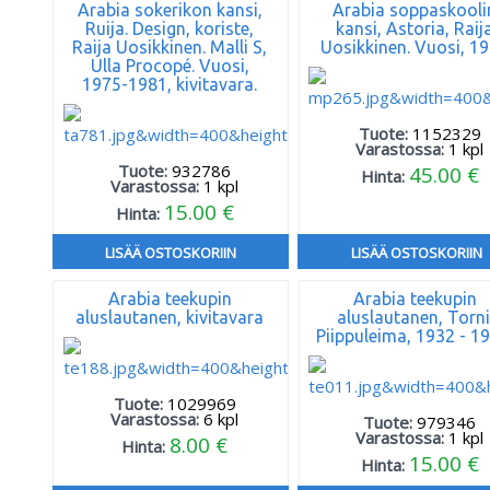
Arabia sokerikon kansi,
Arabia soppaskooli
Ruija. Design, koriste,
kansi, Astoria, Raij
Raija Uosikkinen. Malli S,
Uosikkinen. Vuosi, 1
Ulla Procopé. Vuosi,
1975-1981, kivitavara.
Tuote:
1152329
Varastossa:
1
kpl
Tuote:
932786
45.00 €
Hinta:
Varastossa:
1
kpl
15.00 €
Hinta:
LISÄÄ OSTOSKORIIN
LISÄÄ OSTOSKORIIN
Arabia teekupin
Arabia teekupin
aluslautanen, kivitavara
aluslautanen, Torni
Piippuleima, 1932 - 19
Tuote:
1029969
Varastossa:
6
kpl
Tuote:
979346
Varastossa:
1
kpl
8.00 €
Hinta:
15.00 €
Hinta: