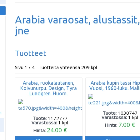
Arabia varaosat, alustassit
jne
Tuotteet
Sivu 1 / 4 Tuotteita yhteensä 209 kpl
Arabia, ruokalautanen,
Arabia kupin tassi Hip
Koivunurpu. Design, Tyra
Vuosi, 1960-luku. Mall
Lundgren. Huom.
m
Tuote:
1030747
Varastossa:
1
kpl
Tuote:
1172777
Varastossa:
1
kpl
7.00 €
Hinta:
24.00 €
Hinta: