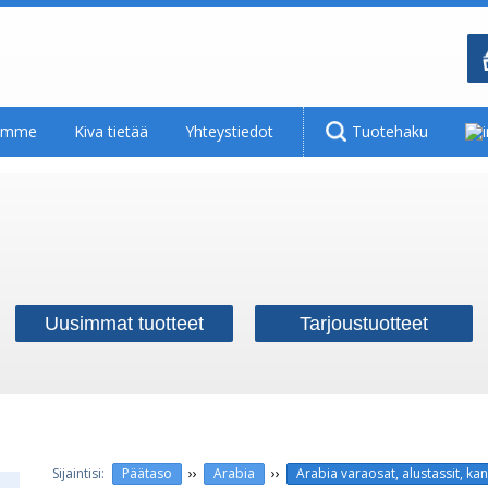
tamme
Kiva tietää
Yhteystiedot
Tuotehaku
Uusimmat tuotteet
Tarjoustuotteet
››
››
Päätaso
Arabia
Arabia varaosat, alustassit, kan