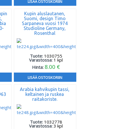
LISÄÄ OSTOSKORIIN
upin
Kupin aluslautanen,
k,
Suomi, design Timo
bia
Sarpaneva vuosi 1974
0-
Studioline Germany,
Rosenthal
Tuote:
1030755
Varastossa:
1
kpl
8.00 €
Hinta:
LISÄÄ OSTOSKORIIN
n
Arabia kahvikupin tassi,
963
keltainen ja ruskea
raitakoriste.
Tuote:
1032778
Varastossa:
3
kpl