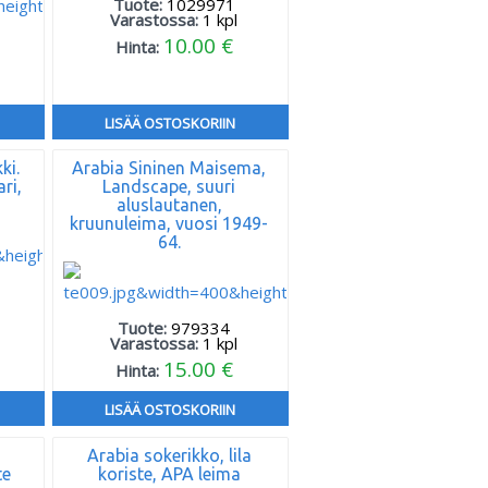
Tuote:
1029971
Varastossa:
1
kpl
10.00 €
Hinta:
LISÄÄ OSTOSKORIIN
ki.
Arabia Sininen Maisema,
ri,
Landscape, suuri
aluslautanen,
kruunuleima, vuosi 1949-
64.
Tuote:
979334
Varastossa:
1
kpl
15.00 €
Hinta:
LISÄÄ OSTOSKORIIN
Arabia sokerikko, lila
te
koriste, APA leima