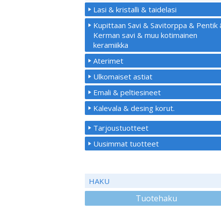
Lasi & kristalli & taidelasi
Kupittaan Savi & Savitorppa & Pentik
Kerman savi & muu kotimainen
keramiikka
Aterimet
Ulkomaiset astiat
Emali & peltiesineet
Kalevala & desing korut.
Tarjoustuotteet
Uusimmat tuotteet
HAKU
Tuotehaku