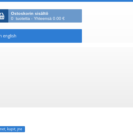
Ostoskorin sisältö
0 tuotetta - Yhteensä 0.00 €
net, kupit, jne