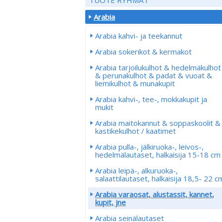
Arabia
Arabia kahvi- ja teekannut
Arabia sokerikot & kermakot
Arabia tarjoilukulhot & hedelmäkulhot
& perunakulhot & padat & vuoat &
liemikulhot & munakupit
Arabia kahvi-, tee-, mokkakupit ja
mukit
Arabia maitokannut & soppaskoolit &
kastikekulhot / kaatimet
Arabia pulla-, jälkiruoka-, leivos-,
hedelmälautaset, halkaisija 15-18 cm
Arabia leipä-, alkuruoka-,
salaattilautaset, halkaisija 18,5- 22 c
Arabia varaosat, alustassit, kannet,
kupit, jne
Arabia seinälautaset