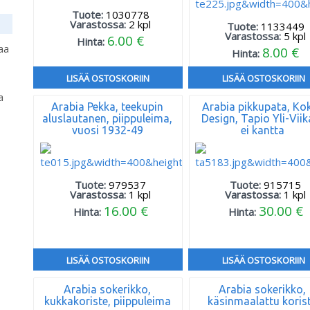
Tuote:
1030778
Varastossa:
2
kpl
Tuote:
1133449
Varastossa:
5
kpl
6.00 €
Hinta:
aa
8.00 €
Hinta:
LISÄÄ OSTOSKORIIN
LISÄÄ OSTOSKORIIN
a
Arabia Pekka, teekupin
Arabia pikkupata, Kok
aluslautanen, piippuleima,
Design, Tapio Yli-Viika
vuosi 1932-49
ei kantta
Tuote:
979537
Tuote:
915715
Varastossa:
1
kpl
Varastossa:
1
kpl
16.00 €
30.00 €
Hinta:
Hinta:
LISÄÄ OSTOSKORIIN
LISÄÄ OSTOSKORIIN
Arabia sokerikko,
Arabia sokerikko,
kukkakoriste, piippuleima
käsinmaalattu koris