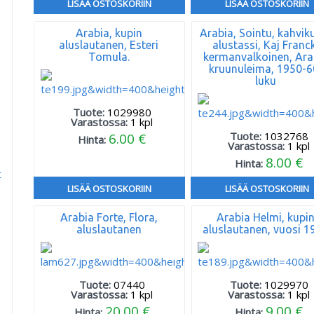
LISÄÄ OSTOSKORIIN
LISÄÄ OSTOSKORIIN
Arabia, kupin
Arabia, Sointu, kahvik
aluslautanen, Esteri
alustassi, Kaj Franc
Tomula.
kermanvalkoinen, Ara
kruunuleima, 1950-6
luku
Tuote:
1029980
Varastossa:
1
kpl
Tuote:
1032768
6.00 €
Hinta:
Varastossa:
1
kpl
8.00 €
Hinta:
t
LISÄÄ OSTOSKORIIN
LISÄÄ OSTOSKORIIN
Arabia Forte, Flora,
Arabia Helmi, kupi
aluslautanen
aluslautanen, vuosi 1
Tuote:
07440
Tuote:
1029970
Varastossa:
1
kpl
Varastossa:
1
kpl
20.00 €
9.00 €
Hinta:
Hinta: