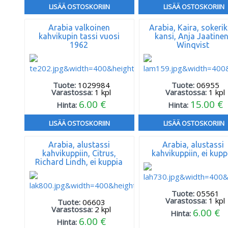
LISÄÄ OSTOSKORIIN
LISÄÄ OSTOSKORIIN
Arabia valkoinen
Arabia, Kaira, sokeri
kahvikupin tassi vuosi
kansi, Anja Jaatinen
1962
Winqvist
Tuote:
1029984
Tuote:
06955
Varastossa:
1
kpl
Varastossa:
1
kpl
6.00 €
15.00 €
Hinta:
Hinta:
LISÄÄ OSTOSKORIIN
LISÄÄ OSTOSKORIIN
Arabia, alustassi
Arabia, alustassi
kahvikuppiin, Citrus,
kahvikuppiin, ei kupp
Richard Lindh, ei kuppia
Tuote:
05561
Varastossa:
1
kpl
Tuote:
06603
Varastossa:
2
kpl
6.00 €
Hinta:
6.00 €
Hinta: