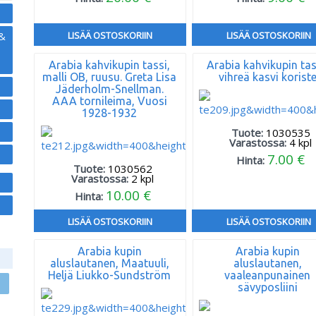
 &
LISÄÄ OSTOSKORIIN
LISÄÄ OSTOSKORIIN
Arabia kahvikupin tassi,
Arabia kahvikupin tas
malli OB, ruusu. Greta Lisa
vihreä kasvi korist
Jäderholm-Snellman.
AAA tornileima, Vuosi
1928-1932
Tuote:
1030535
Varastossa:
4
kpl
7.00 €
Hinta:
Tuote:
1030562
Varastossa:
2
kpl
10.00 €
Hinta:
LISÄÄ OSTOSKORIIN
LISÄÄ OSTOSKORIIN
Arabia kupin
Arabia kupin
aluslautanen, Maatuuli,
aluslautanen,
Heljä Liukko-Sundström
vaaleanpunainen
sävyposliini