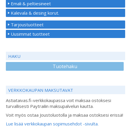
Emali & peltiesineet
Kalevala & desing korut.
Tarjoustuotteet
Uusimmat tuotteet
HAKU
Tuotehaku
VERKKOKAUPAN MAKSUTAVAT
Astiataivas.fi-verkkokaupassa voit maksaa ostoksesi
turvallisesti Paytrailin maksupalvelun kautta.
Voit myös ostaa Joustoluotolla ja maksaa ostoksesi erissä!
Lue lisää verkkokaupan sopimusehdot -sivulta.