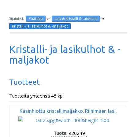
››
››
Päätaso
Lasi & kristalli & taidelasi
Kristalli- ja lasikulhot & -maljakot
Kristalli- ja lasikulhot & -
maljakot
Tuotteet
Tuotteita yhteensä 45 kpl
Käsinhiottu kristallimaljakko. Riihimäen lasi.
Tuote:
920249