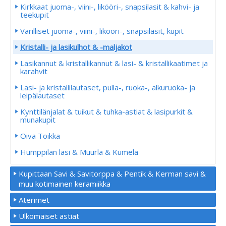
Kirkkaat juoma-, viini-, likööri-, snapsilasit & kahvi- ja
teekupit
Värilliset juoma-, viini-, likööri-, snapsilasit, kupit
Kristalli- ja lasikulhot & -maljakot
Lasikannut & kristallikannut & lasi- & kristallikaatimet ja
karahvit
Lasi- ja kristallilautaset, pulla-, ruoka-, alkuruoka- ja
leipälautaset
Kynttilänjalat & tuikut & tuhka-astiat & lasipurkit &
munakupit
Oiva Toikka
Humppilan lasi & Muurla & Kumela
Kupittaan Savi & Savitorppa & Pentik & Kerman savi &
muu kotimainen keramiikka
Aterimet
Ulkomaiset astiat