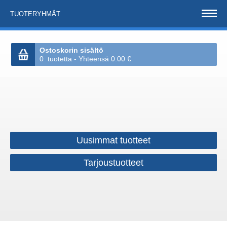
TUOTERYHMÄT
Ostoskorin sisältö
0 tuotetta - Yhteensä 0.00 €
Uusimmat tuotteet
Tarjoustuotteet