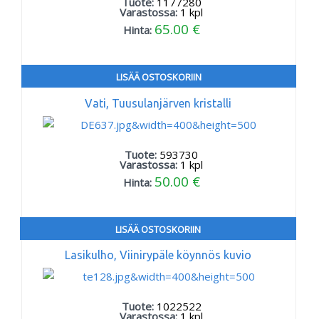
Tuote:
1177280
Varastossa:
1
kpl
65.00 €
Hinta:
LISÄÄ OSTOSKORIIN
Vati, Tuusulanjärven kristalli
Tuote:
593730
Varastossa:
1
kpl
50.00 €
Hinta:
LISÄÄ OSTOSKORIIN
Lasikulho, Viinirypäle köynnös kuvio
Tuote:
1022522
Varastossa:
1
kpl