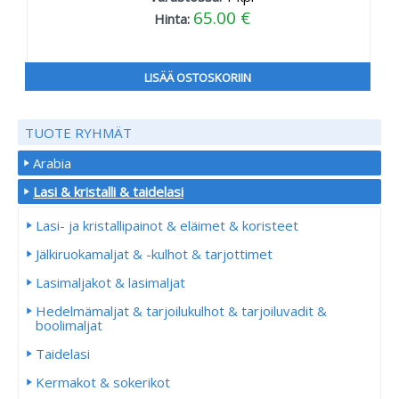
65.00 €
Hinta:
LISÄÄ OSTOSKORIIN
TUOTE RYHMÄT
Arabia
Lasi & kristalli & taidelasi
Lasi- ja kristallipainot & eläimet & koristeet
Jälkiruokamaljat & -kulhot & tarjottimet
Lasimaljakot & lasimaljat
Hedelmämaljat & tarjoilukulhot & tarjoiluvadit &
boolimaljat
Taidelasi
Kermakot & sokerikot