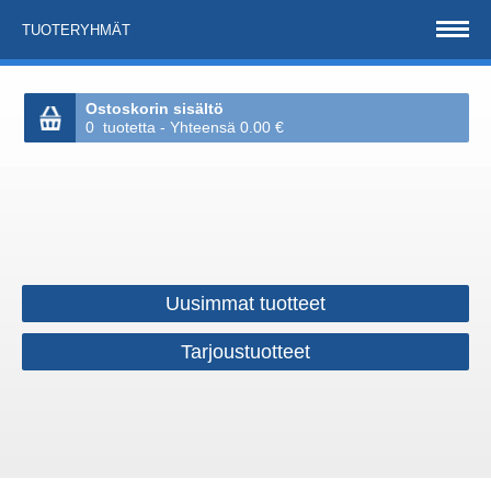
TUOTERYHMÄT
Ostoskorin sisältö
0 tuotetta - Yhteensä 0.00 €
Uusimmat tuotteet
Tarjoustuotteet