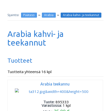
››
››
Päätaso
Arabia
Arabia kahvi- ja teekannut
Arabia kahvi- ja
teekannut
Tuotteet
Tuotteita yhteensä 16 kpl
Arabia teekannu
Tuote:
895333
Varastossa:
1
kpl