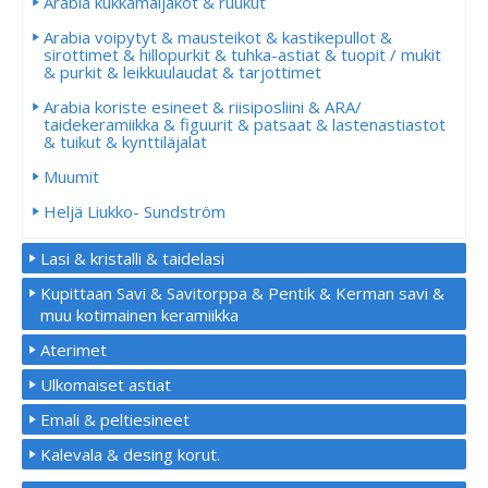
Arabia kukkamaljakot & ruukut
Arabia voipytyt & mausteikot & kastikepullot &
sirottimet & hillopurkit & tuhka-astiat & tuopit / mukit
& purkit & leikkuulaudat & tarjottimet
Arabia koriste esineet & riisiposliini & ARA/
taidekeramiikka & figuurit & patsaat & lastenastiastot
& tuikut & kynttiläjalat
Muumit
Heljä Liukko- Sundström
Lasi & kristalli & taidelasi
Kupittaan Savi & Savitorppa & Pentik & Kerman savi &
muu kotimainen keramiikka
Aterimet
Ulkomaiset astiat
Emali & peltiesineet
Kalevala & desing korut.