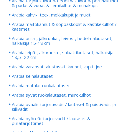
Arabia tarjoilukulhot & hedelmäkulhot & perunakulhot
& padat & vuoat & liemikulhot & munakupit
Arabia kahvi-, tee-, mokkakupit ja mukit
Arabia maitokannut & soppaskoolit & kastikekulhot /
kaatimet
Arabia pulla-, jälkiruoka-, leivos-, hedelmälautaset,
halkaisija 15-18 cm
Arabia leipä-, alkuruoka-, salaattilautaset, halkaisija
18,5- 22 cm
Arabia varaosat, alustassit, kannet, kupit, jne
Arabia seinälautaset
Arabia matalat ruokalautaset
Arabia syvät ruokalautaset, murokulhot
Arabia ovaalit tarjoiluvadit / lautaset & paistivadit ja
sillivadit
Arabia pyöreät tarjoilivadit / lautaset &
pullatarjottimet