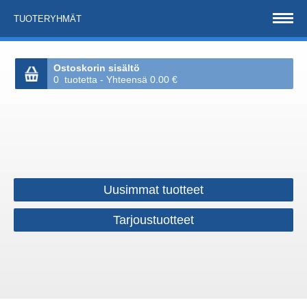
TUOTERYHMÄT
Ostoskorin sisältö
0 tuotetta - Yhteensä 0.00 €
Uusimmat tuotteet
Tarjoustuotteet