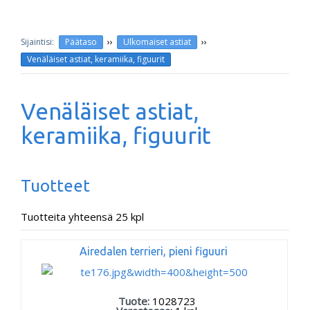
››
››
Päätaso
Ulkomaiset astiat
Venäläiset astiat, keramiika, figuurit
Venäläiset astiat,
keramiika, figuurit
Tuotteet
Tuotteita yhteensä 25 kpl
Airedalen terrieri, pieni figuuri
Tuote:
1028723