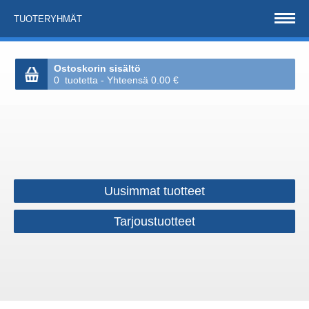
TUOTERYHMÄT
Ostoskorin sisältö
0 tuotetta - Yhteensä 0.00 €
Uusimmat tuotteet
Tarjoustuotteet