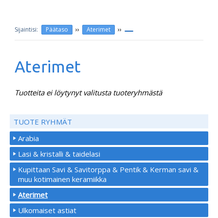
››
››
Päätaso
Aterimet
Aterimet
Tuotteita ei löytynyt valitusta tuoteryhmästä
TUOTE RYHMÄT
Arabia
Lasi & kristalli & taidelasi
Kupittaan Savi & Savitorppa & Pentik & Kerman savi &
muu kotimainen keramiikka
Aterimet
Ulkomaiset astiat