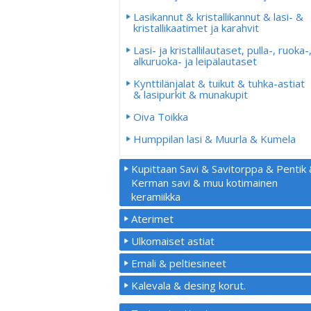
Lasikannut & kristallikannut & lasi- &
kristallikaatimet ja karahvit
Lasi- ja kristallilautaset, pulla-, ruoka-
alkuruoka- ja leipälautaset
Kynttilänjalat & tuikut & tuhka-astiat
& lasipurkit & munakupit
Oiva Toikka
Humppilan lasi & Muurla & Kumela
Kupittaan Savi & Savitorppa & Pentik
Kerman savi & muu kotimainen
keramiikka
Aterimet
Ulkomaiset astiat
Emali & peltiesineet
Kalevala & desing korut.