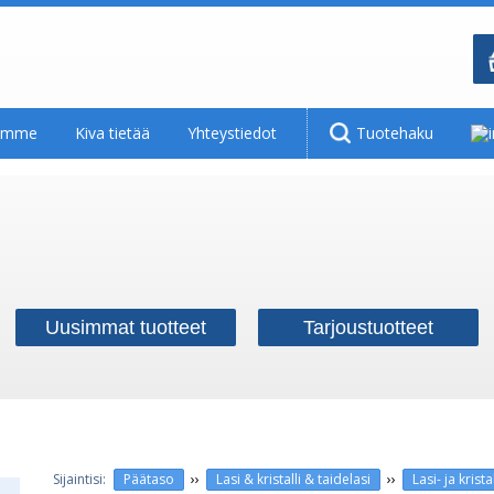
tamme
Kiva tietää
Yhteystiedot
Tuotehaku
Uusimmat tuotteet
Tarjoustuotteet
››
››
Päätaso
Lasi & kristalli & taidelasi
Lasi- ja krist