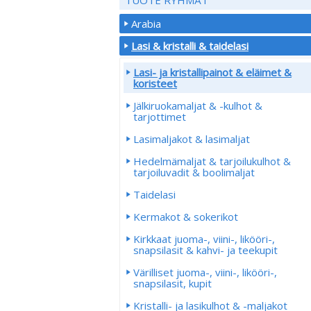
Arabia
Lasi & kristalli & taidelasi
Lasi- ja kristallipainot & eläimet &
koristeet
Jälkiruokamaljat & -kulhot &
tarjottimet
Lasimaljakot & lasimaljat
Hedelmämaljat & tarjoilukulhot &
tarjoiluvadit & boolimaljat
Taidelasi
Kermakot & sokerikot
Kirkkaat juoma-, viini-, likööri-,
snapsilasit & kahvi- ja teekupit
Värilliset juoma-, viini-, likööri-,
snapsilasit, kupit
Kristalli- ja lasikulhot & -maljakot