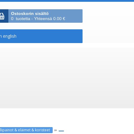
Ostoskorin sisältö
0 tuotetta - Yhteensä 0.00 €
››
allipainot & eläimet & koristeet