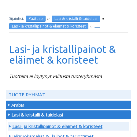
››
››
Päätaso
Lasi & kristalli & taidelasi
››
Lasi- ja kristallipainot & eläimet & koristeet
Lasi- ja kristallipainot &
eläimet & koristeet
Tuotteita ei löytynyt valitusta tuoteryhmästä
TUOTE RYHMÄT
Arabia
Lasi & kristalli & taidelasi
Lasi- ja kristallipainot & eläimet & koristeet
Jälkiruokamaljat & -kulhot & tarjottimet