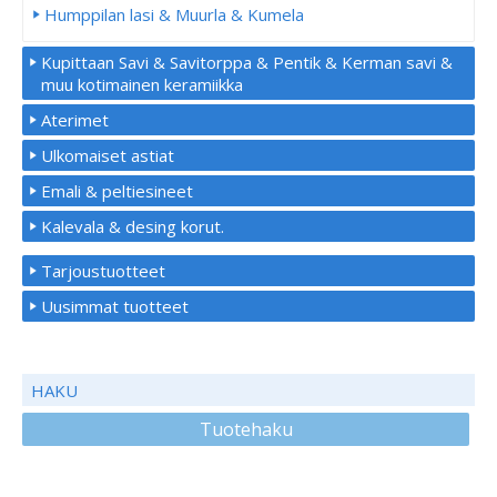
Humppilan lasi & Muurla & Kumela
Kupittaan Savi & Savitorppa & Pentik & Kerman savi &
muu kotimainen keramiikka
Aterimet
Ulkomaiset astiat
Emali & peltiesineet
Kalevala & desing korut.
Tarjoustuotteet
Uusimmat tuotteet
HAKU
Tuotehaku