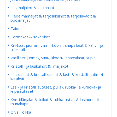
Lasimaljakot & lasimaljat
Hedelmämaljat & tarjoilukulhot & tarjoiluvadit &
boolimaljat
Taidelasi
Kermakot & sokerikot
Kirkkaat juoma-, viini-, likööri-, snapsilasit & kahvi- ja
teekupit
Värilliset juoma-, viini-, likööri-, snapsilasit, kupit
Kristalli- ja lasikulhot & -maljakot
Lasikannut & kristallikannut & lasi- & kristallikaatimet ja
karahvit
Lasi- ja kristallilautaset, pulla-, ruoka-, alkuruoka- ja
leipälautaset
Kynttilänjalat & tuikut & tuhka-astiat & lasipurkit &
munakupit
Oiva Toikka