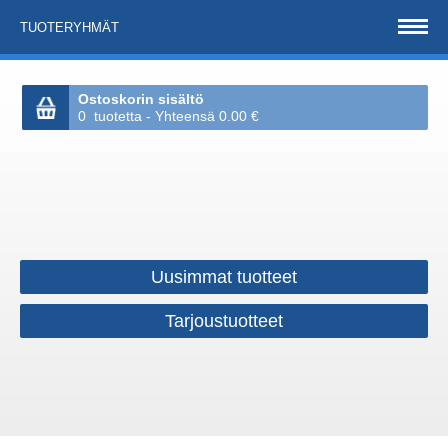
TUOTERYHMÄT
Ostoskorin sisältö
0 tuotetta - Yhteensä 0.00 €
Uusimmat tuotteet
Tarjoustuotteet